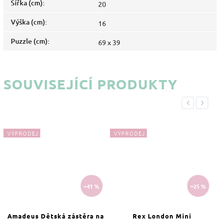
Šířka (cm)
:
20
Výška (cm)
:
16
Puzzle (cm)
:
69 x 39
SOUVISEJÍCÍ PRODUKTY
Previous
Next
VÝPRODEJ
VÝPRODEJ
–41 %
–25 %
Amadeus Dětská zástěra na
Rex London Mini