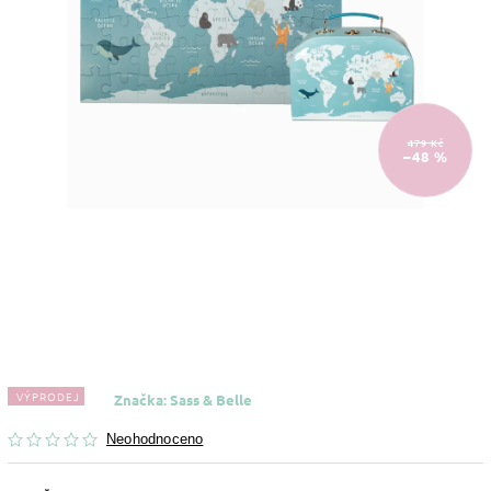
479 Kč
–48 %
VÝPRODEJ
Značka:
Sass & Belle
Neohodnoceno