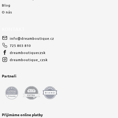
Blog
O nás
KONTAKT
info
@
dreamboutique.cz
725 803 810
dreamboutiqueczsk
dreamboutique_czsk
Partneři
Přijímáme online platby