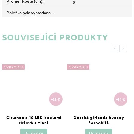
Průměr koule (cm)
:
8
Položka byla vyprodána…
SOUVISEJÍCÍ PRODUKTY
Previous
Next
VÝPRODEJ
VÝPRODEJ
–33 %
–31 %
Girlanda s 10 LED koulemi
Dětská girlanda hvězdy
růžová a zlatá
černobílá
Do košíku
Do košíku