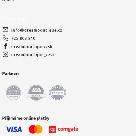
KONTAKT
info
@
dreamboutique.cz
725 803 810
dreamboutiqueczsk
dreamboutique_czsk
Partneři
Přijímáme online platby