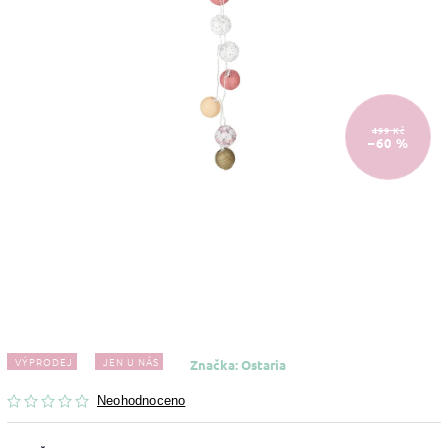
499 Kč
–60 %
VÝPRODEJ
JEN U NÁS
Značka:
Ostaria
Neohodnoceno