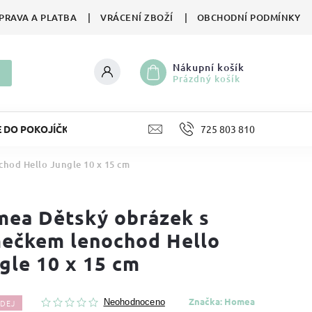
PRAVA A PLATBA
VRÁCENÍ ZBOŽÍ
OBCHODNÍ PODMÍNKY
Nákupní košík
Prázdný košík
E DO POKOJÍČKU
LIFESTYLE
725 803 810
HRAČKY
II. JA
hod Hello Jungle 10 x 15 cm
ea Dětský obrázek s
ečkem lenochod Hello
gle 10 x 15 cm
Značka:
Homea
DEJ
Neohodnoceno