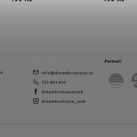
Partneři
KONTAKT
du
info
@
dreamboutique.cz
725 803 810
dreamboutiqueczsk
dreamboutique_czsk