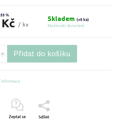
–33 %
Skladem
 Kč
(>5 ks)
/ ks
Možnosti doručení
Přidat do košíku
í informace
Zeptat se
Sdílet