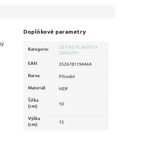
Doplňkové parametry
ný
DĚTSKÉ PLAKÁTY A
Kategorie
:
OBRÁZKY
EAN
:
3526781194464
Barva
:
Přírodní
Materiál
:
MDF
Šířka
10
(cm)
:
Výška
15
(cm)
: