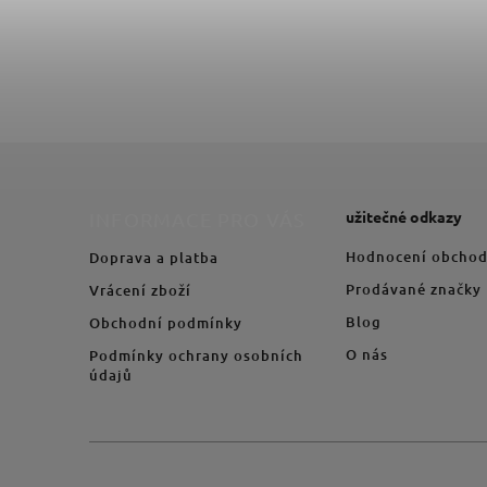
59 Kč
užitečné odkazy
INFORMACE PRO VÁS
Hodnocení obcho
Doprava a platba
Prodávané značky
Vrácení zboží
Blog
Obchodní podmínky
O nás
Podmínky ochrany osobních
údajů