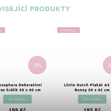
ISEJÍCÍ PRODUKTY
EJ
VÝPRODEJ
299 Kč
23
–33 %
–
osphera Dekorativní
Little Dutch Plakát A3
raz králík 30 x 40 cm
Bunny 30 x 42 cm
Do košíku
Do košíku
199 Kč
195 Kč