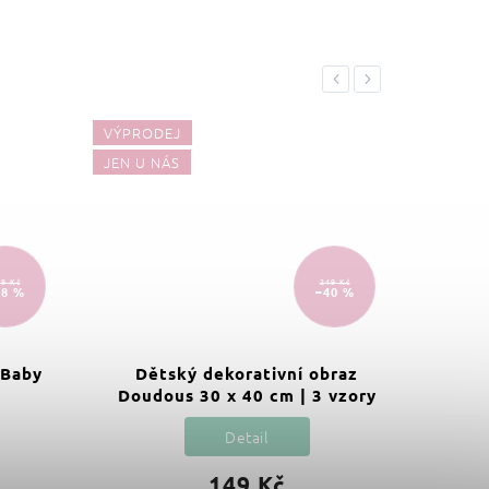
Previous
Next
VÝPRODEJ
VÝPRO
JEN U NÁS
9 Kč
249 Kč
18 %
–40 %
 Baby
Dětský dekorativní obraz
Ho
Doudous 30 x 40 cm | 3 vzory
r
Detail
149 Kč