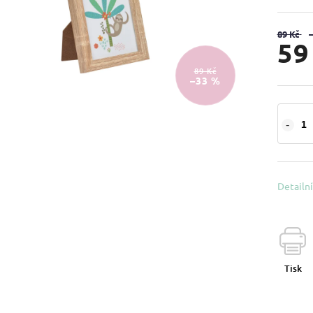
89 Kč
59
89 Kč
–33 %
Detailn
Tisk