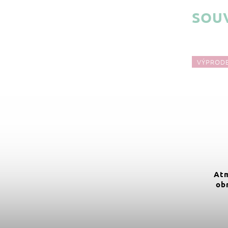
SOUV
VÝPRODEJ
VÝPROD
89 Kč
–33 %
Homea Dětský obrázek s
Atm
rámečkem lenochod 13 x 18
ob
cm
Do košíku