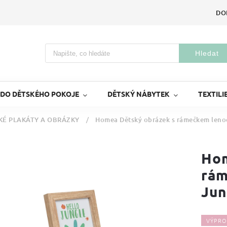
DO
Hledat
 DO DĚTSKÉHO POKOJE
DĚTSKÝ NÁBYTEK
TEXTILI
KÉ PLAKÁTY A OBRÁZKY
/
Homea Dětský obrázek s rámečkem lenoc
Hom
rám
Jun
VÝPRO