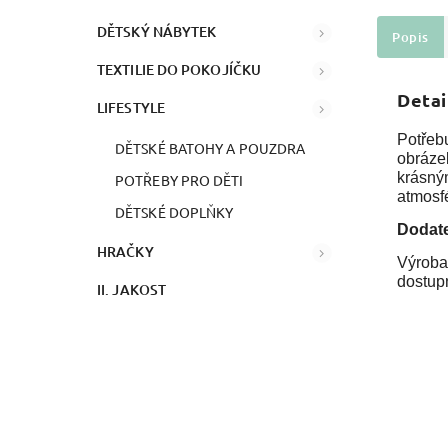
DĚTSKÝ NÁBYTEK
Popis
TEXTILIE DO POKOJÍČKU
Detai
LIFESTYLE
Potřebu
DĚTSKÉ BATOHY A POUZDRA
obráze
krásným
POTŘEBY PRO DĚTI
atmosf
DĚTSKÉ DOPLŇKY
Dodat
HRAČKY
Výroba
dostup
II. JAKOST