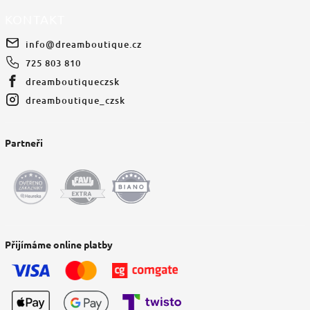
KONTAKT
info
@
dreamboutique.cz
725 803 810
dreamboutiqueczsk
dreamboutique_czsk
Partneři
Přijímáme online platby