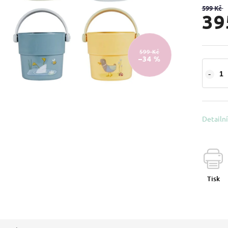
599 Kč
39
599 Kč
–34 %
Detailn
Tisk