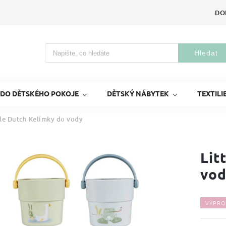
DO
Hledat
 DO DĚTSKÉHO POKOJE
DĚTSKÝ NÁBYTEK
TEXTILI
tle Dutch Kelímky do vody
Lit
vod
VÝPRO