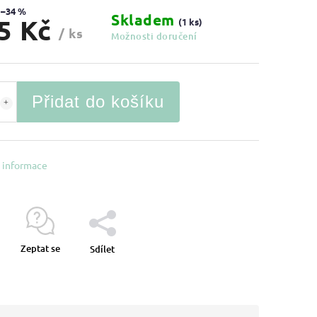
–34 %
Skladem
5 Kč
(1 ks)
/ ks
Možnosti doručení
Přidat do košíku
í informace
Zeptat se
Sdílet