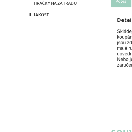
Popis
HRAČKY NA ZAHRADU
II. JAKOST
Detai
Skládej
koupání
jsou zd
malé ru
dovedno
Nebo je
zaruče