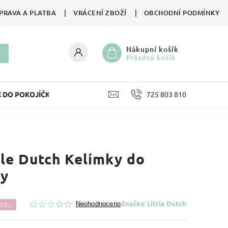
PRAVA A PLATBA
VRÁCENÍ ZBOŽÍ
OBCHODNÍ PODMÍNKY
Nákupní košík
Prázdný košík
E DO POKOJÍČKU
LIFESTYLE
725 803 810
HRAČKY
II. JA
tle Dutch Kelímky do
y
Značka:
Little Dutch
DEJ
Neohodnoceno