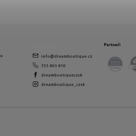
Partneři
KONTAKT
du
info
@
dreamboutique.cz
725 803 810
dreamboutiqueczsk
dreamboutique_czsk