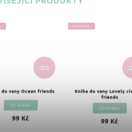
ISEJÍCÍ PRODUKTY
EJ
VÝPRODEJ
219 Kč
21
–54 %
–
 do vany Ocean friends
Kniha do vany Lovely c
friends
Do košíku
Do košíku
99 Kč
99 Kč