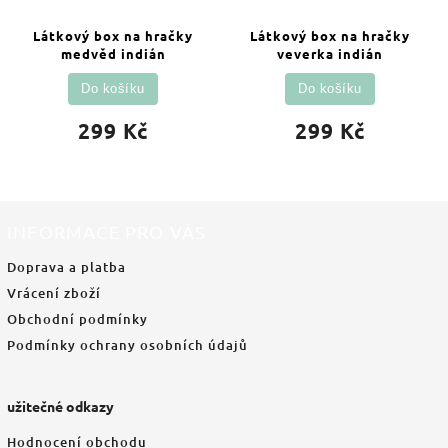
Látkový box na hračky
Látkový box na hračky
medvěd indián
veverka indián
Do košíku
Do košíku
299 Kč
299 Kč
INFORMACE PRO VÁS
Doprava a platba
Vrácení zboží
Obchodní podmínky
Podmínky ochrany osobních údajů
užitečné odkazy
Hodnocení obchodu