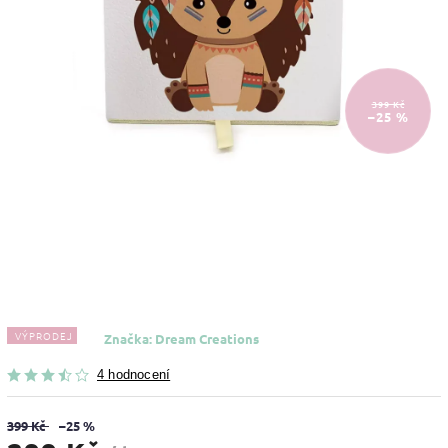
399 Kč
–25 %
VÝPRODEJ
Značka:
Dream Creations
4 hodnocení
399 Kč
–25 %