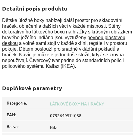
Detailní popis produktu
Dětské úložné boxy nabízejí další prostor pro skladování
hraček, oblečení a dalších věcí v každé místnosti. Stěny
dekorativního látkového boxu na hračky s krásným obrázkem
hravého ježčího indiána jsou vyztuženy
pevnou plastovou
deskou
a volně sami stojí v každé skříni, regále i v prostoru
pokoje. Dětem poslouží pro snadné vkládání pokladů a
hraček. Navíc je můžete jednoduše složit, když se zrovna
nepoužívají. Čtvercový tvar padne do standardních polic i
policového systému Kallax (IKEA).
Doplňkové parametry
Kategorie
:
LÁTKOVÉ BOXY NA HRAČKY
EAN
:
0792649571088
Barva
:
Bílá