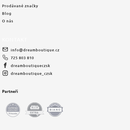
Prodávané značky
Blog
O nás
KONTAKT
info
@
dreamboutique.cz
725 803 810
dreamboutiqueczsk
dreamboutique_czsk
Partneři