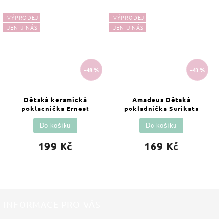
VÝPRODEJ
VÝPRODEJ
JEN U NÁS
JEN U NÁS
–48 %
–43 %
Dětská keramická
Amadeus Dětská
pokladnička Ernest
pokladnička Surikata
Do košíku
Do košíku
199 Kč
169 Kč
INFORMACE PRO VÁS