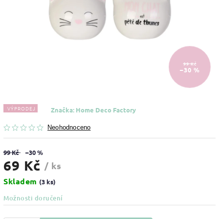
99 Kč
–30 %
VÝPRODEJ
Značka:
Home Deco Factory
Neohodnoceno
99 Kč
–30 %
69 Kč
/ ks
Skladem
(3 ks)
Možnosti doručení