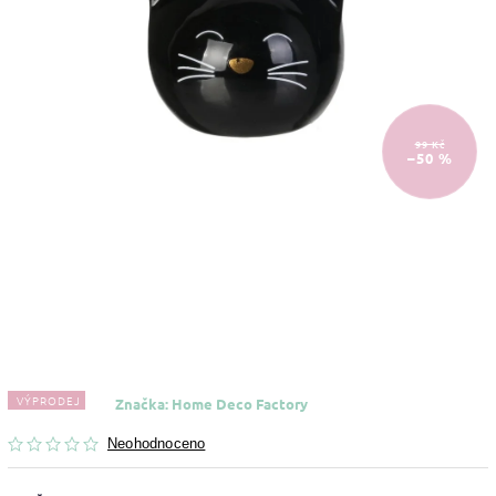
99 Kč
–50 %
VÝPRODEJ
Značka:
Home Deco Factory
Neohodnoceno