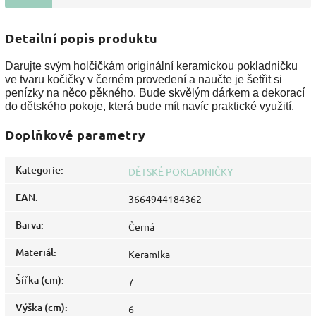
Detailní popis produktu
Darujte svým holčičkám originální keramickou pokladničku
ve tvaru kočičky v černém provedení a naučte je šetřit si
penízky na něco pěkného. Bude skvělým dárkem a dekorací
do dětského pokoje, která bude mít navíc praktické využití.
Doplňkové parametry
Kategorie
:
DĚTSKÉ POKLADNIČKY
EAN
:
3664944184362
Barva
:
Černá
Materiál
:
Keramika
Šířka (cm)
:
7
Výška (cm)
:
6