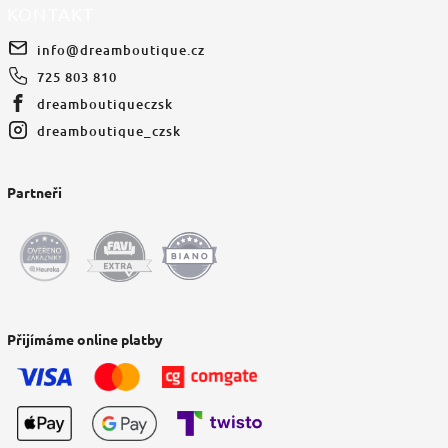
KONTAKT
info
@
dreamboutique.cz
725 803 810
dreamboutiqueczsk
dreamboutique_czsk
Partneři
Přijímáme online platby