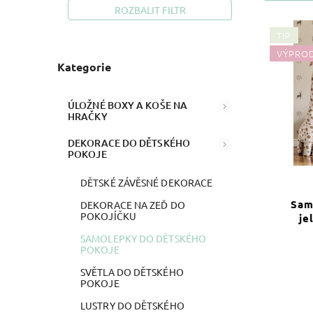
ROZBALIT FILTR
TIP
VÝPRO
Kategorie
ÚLOŽNÉ BOXY A KOŠE NA
HRAČKY
DEKORACE DO DĚTSKÉHO
POKOJE
DĚTSKÉ ZÁVĚSNÉ DEKORACE
Sam
DEKORACE NA ZEĎ DO
POKOJÍČKU
je
SAMOLEPKY DO DĚTSKÉHO
POKOJE
SVĚTLA DO DĚTSKÉHO
POKOJE
LUSTRY DO DĚTSKÉHO