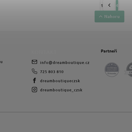
1
4
Nahoru
Partneři
KONTAKT
du
info
@
dreamboutique.cz
725 803 810
dreamboutiqueczsk
dreamboutique_czsk