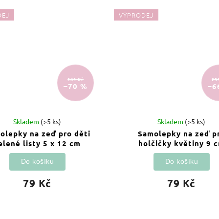
DEJ
VÝPRODEJ
269 Kč
23
–70 %
–6
Skladem
(>5 ks)
Skladem
(>5 ks)
olepky na zeď pro děti
Samolepky na zeď p
elené listy 5 x 12 cm
holčičky květiny 9 
Do košíku
Do košíku
79 Kč
79 Kč