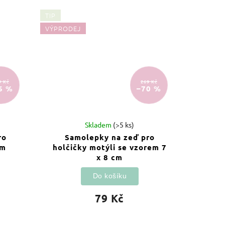
TIP
VÝPRODEJ
9 Kč
269 Kč
6 %
–70 %
Skladem
(>5 ks)
ro
Samolepky na zeď pro
cm
holčičky motýli se vzorem 7
x 8 cm
Do košíku
79 Kč