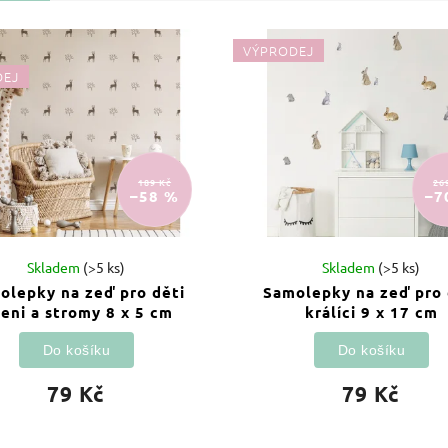
VÝPRODEJ
DEJ
189 Kč
26
–58 %
–7
Skladem
(>5 ks)
Skladem
(>5 ks)
olepky na zeď pro děti
Samolepky na zeď pro 
leni a stromy 8 x 5 cm
králíci 9 x 17 cm
Do košíku
Do košíku
79 Kč
79 Kč