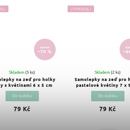
DEJ
VÝPRODEJ
269 Kč
23
–70 %
–6
Skladem
(5 ks)
Skladem
(2 ks)
lepky na zeď pro holky
Samolepky na zeď pro 
y s květinami 6 x 5 cm
pastelové květiny 7 x 
Do košíku
Do košíku
79 Kč
79 Kč