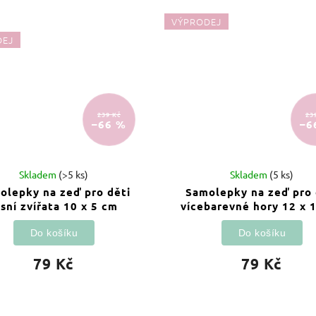
VÝPRODEJ
DEJ
239 Kč
23
–66 %
–6
Skladem
(>5 ks)
Skladem
(5 ks)
olepky na zeď pro děti
Samolepky na zeď pro 
esní zvířata 10 x 5 cm
vícebarevné hory 12 x 
Do košíku
Do košíku
79 Kč
79 Kč