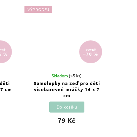
VÝPRODEJ
9 Kč
269 Kč
6 %
–70 %
Skladem
(>5 ks)
děti
Samolepky na zeď pro děti
17 cm
vícebarevné mráčky 14 x 7
cm
Do košíku
79 Kč