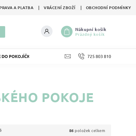
PRAVA A PLATBA
VRÁCENÍ ZBOŽÍ
OBCHODNÍ PODMÍNKY
Nákupní košík
Prázdný košík
E DO POKOJÍČKU
LIFESTYLE
725 803 810
HRAČKY
II. JA
SKÉHO POKOJE
86
položek celkem
ě