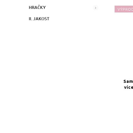
HRAČKY
VÝPRO
II. JAKOST
Sam
víc