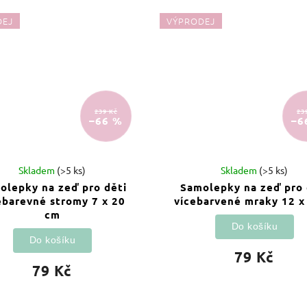
DEJ
VÝPRODEJ
239 Kč
23
–66 %
–6
Skladem
(>5 ks)
Skladem
(>5 ks)
olepky na zeď pro děti
Samolepky na zeď pro 
ebarevné stromy 7 x 20
vícebarvené mraky 12 x
cm
Do košíku
Do košíku
79 Kč
79 Kč