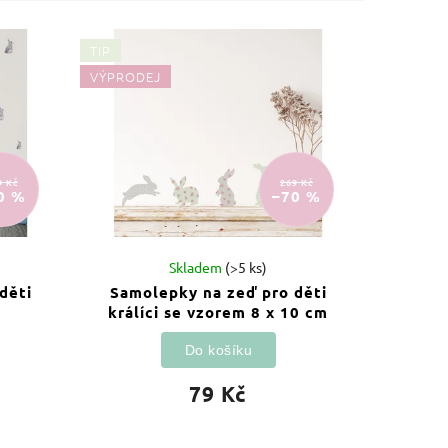
TIP
VÝPRODEJ
9 Kč
269 Kč
0 %
–70 %
Skladem
(>5 ks)
děti
Samolepky na zeď pro děti
králíci se vzorem 8 x 10 cm
Do košíku
79 Kč