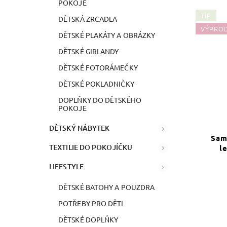
POKOJE
TIP
DĚTSKÁ ZRCADLA
VÝPRO
DĚTSKÉ PLAKÁTY A OBRÁZKY
DĚTSKÉ GIRLANDY
DĚTSKÉ FOTORÁMEČKY
DĚTSKÉ POKLADNIČKY
DOPLŇKY DO DĚTSKÉHO
POKOJE
DĚTSKÝ NÁBYTEK
Sam
TEXTILIE DO POKOJÍČKU
l
LIFESTYLE
DĚTSKÉ BATOHY A POUZDRA
POTŘEBY PRO DĚTI
DĚTSKÉ DOPLŇKY