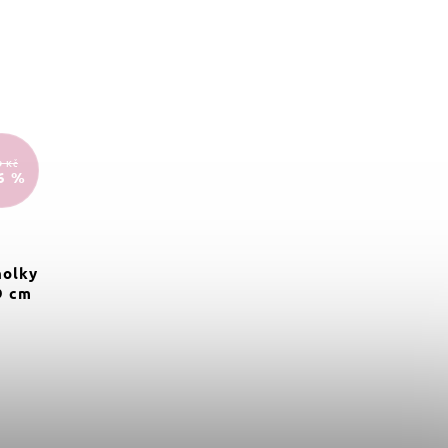
9 Kč
6 %
holky
9 cm