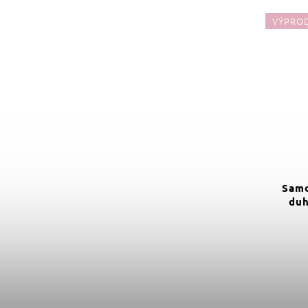
VÝPRO
Samo
duh