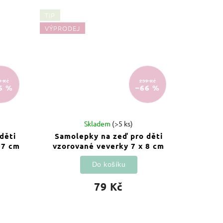
TIP
VÝPRODEJ
9 Kč
239 Kč
6 %
–66 %
Skladem
(>5 ks)
děti
Samolepky na zeď pro děti
 7 cm
vzorované veverky 7 x 8 cm
Do košíku
79 Kč