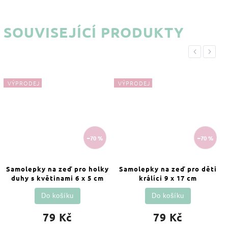
SOUVISEJÍCÍ PRODUKTY
Previous
Next
VÝPRODEJ
VÝPRODEJ
–70 %
–70 %
Samolepky na zeď pro holky
Samolepky na zeď pro děti
duhy s květinami 6 x 5 cm
králíci 9 x 17 cm
Do košíku
Do košíku
79 Kč
79 Kč