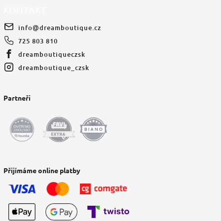
KONTAKT
info
@
dreamboutique.cz
725 803 810
dreamboutiqueczsk
dreamboutique_czsk
Partneři
Přijímáme online platby