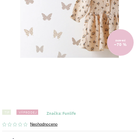
269 Kč
–70 %
TIP
VÝPRODEJ
Značka:
Funlife
Neohodnoceno