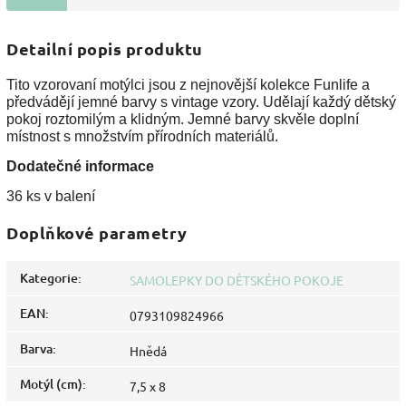
Detailní popis produktu
Tito vzorovaní motýlci jsou z nejnovější kolekce Funlife a
předvádějí jemné barvy s vintage vzory. Udělají každý dětský
pokoj roztomilým a klidným. Jemné barvy skvěle doplní
místnost s množstvím přírodních materiálů.
Dodatečné informace
36 ks v balení
Doplňkové parametry
Kategorie
:
SAMOLEPKY DO DĚTSKÉHO POKOJE
EAN
:
0793109824966
Barva
:
Hnědá
Motýl (cm)
:
7,5 x 8