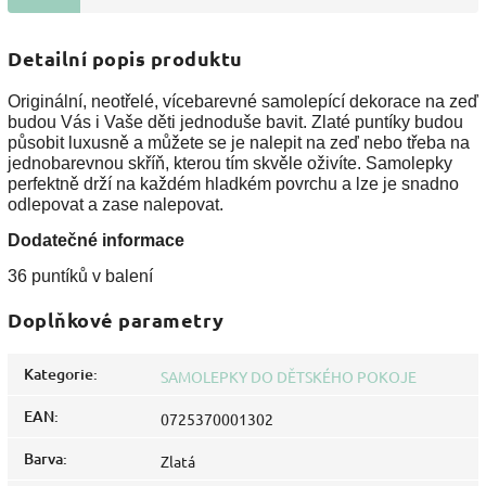
Detailní popis produktu
Originální, neotřelé, vícebarevné samolepící dekorace na zeď
budou Vás i Vaše děti jednoduše bavit. Zlaté puntíky budou
působit luxusně a můžete se je nalepit na zeď nebo třeba na
jednobarevnou skříň, kterou tím skvěle oživíte. Samolepky
perfektně drží na každém hladkém povrchu a lze je snadno
odlepovat a zase nalepovat.
Dodatečné informace
36 puntíků v balení
Doplňkové parametry
Kategorie
:
SAMOLEPKY DO DĚTSKÉHO POKOJE
EAN
:
0725370001302
Barva
:
Zlatá