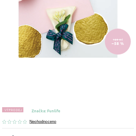
189 Kč
–58 %
VÝPRODEJ
Značka:
Funlife
Neohodnoceno