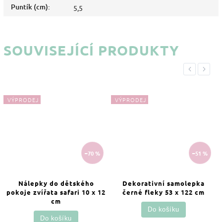
Puntík (cm)
:
5,5
SOUVISEJÍCÍ PRODUKTY
Previous
Next
VÝPRODEJ
VÝPRODEJ
–70 %
–51 %
Nálepky do dětského
Dekorativní samolepka
pokoje zvířata safari 10 x 12
černé fleky 53 x 122 cm
cm
Do košíku
Do košíku