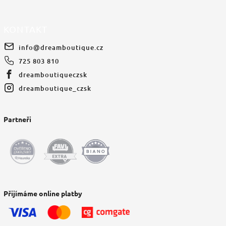
KONTAKT
info
@
dreamboutique.cz
725 803 810
dreamboutiqueczsk
dreamboutique_czsk
Partneři
Přijímáme online platby