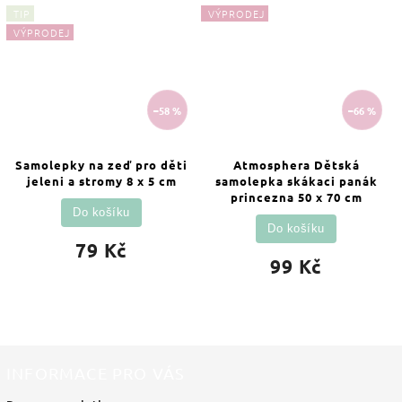
TIP
VÝPRODEJ
VÝPRODEJ
–58 %
–66 %
Samolepky na zeď pro děti
Atmosphera Dětská
jeleni a stromy 8 x 5 cm
samolepka skákaci panák
princezna 50 x 70 cm
Do košíku
Do košíku
79 Kč
99 Kč
INFORMACE PRO VÁS