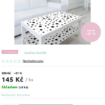
299 Kč
–51 %
VÝPRODEJ
Značka:
Funlife
Neohodnoceno
299 Kč
–51 %
145 Kč
/ ks
Skladem
(>5 ks)
Možnosti doručení