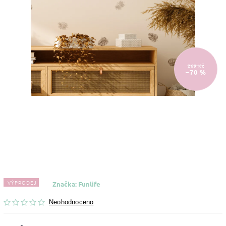
269 Kč
–70 %
VÝPRODEJ
Značka:
Funlife
Neohodnoceno