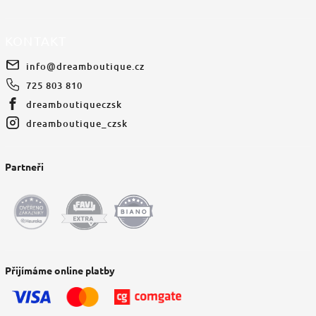
KONTAKT
info
@
dreamboutique.cz
725 803 810
dreamboutiqueczsk
dreamboutique_czsk
Partneři
Přijímáme online platby