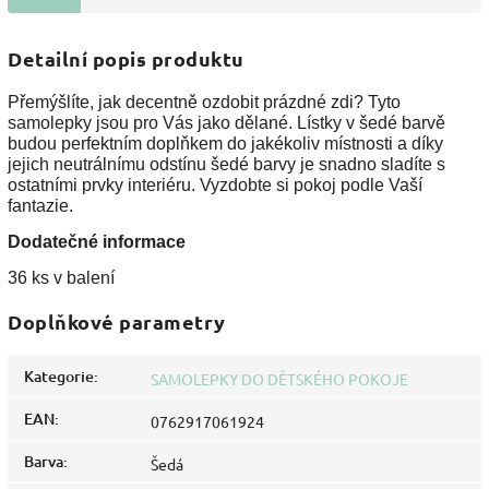
Detailní popis produktu
Přemýšlíte, jak decentně ozdobit prázdné zdi? Tyto
samolepky jsou pro Vás jako dělané. Lístky v šedé barvě
budou perfektním doplňkem do jakékoliv místnosti a díky
jejich neutrálnímu odstínu šedé barvy je snadno sladíte s
ostatními prvky interiéru. Vyzdobte si pokoj podle Vaší
fantazie.
Dodatečné informace
36 ks v balení
Doplňkové parametry
Kategorie
:
SAMOLEPKY DO DĚTSKÉHO POKOJE
EAN
:
0762917061924
Barva
:
Šedá