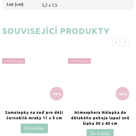
List (cm)
:
5,2 x 7,5
SOUVISEJÍCÍ PRODUKTY
Previous
Next
VÝPRODEJ
VÝPRODEJ
–58 %
–64 %
Samolepky na zeď pro děti
Atmosphera Nálepka do
černobílé mraky 11 x 5 cm
dětského pokoje lapač snů
šipka 30 x 40 cm
Do košíku
Do košíku