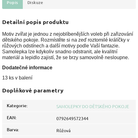
Popis
Diskuze
Detailní popis produktu
Motiv zvířat je jednou z nejoblíbenějších voleb při zařizování
dětského pokoje. Rozmístěte si na zeď roztomilé králíčky v
růžových odstínech a další motivy podle Vaší fantazie.
Samolepka lze kdykoliv snadno odstranit, ale kvalitní
materiál a lepidlo zajistí, že se brzy samovolně nesloupne.
Dodatečné informace
13 ks v balení
Doplňkové parametry
Kategorie
:
SAMOLEPKY DO DĚTSKÉHO POKOJE
EAN
:
0792649572344
Barva
:
Růžová