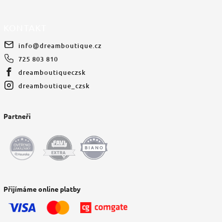
KONTAKT
info
@
dreamboutique.cz
725 803 810
dreamboutiqueczsk
dreamboutique_czsk
Partneři
Přijímáme online platby