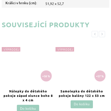
Králíci v hrnku (cm)
:
51,92 x 52,7
SOUVISEJÍCÍ PRODUKTY
Previous
Next
VÝPRODEJ
VÝPRODEJ
–58 %
–57 %
Nálepky do dětského
Samolepka do dětského
pokoje západ slunce boho 8
pokoje balóny 122 x 53 cm
x 4 cm
Do košíku
Do košíku