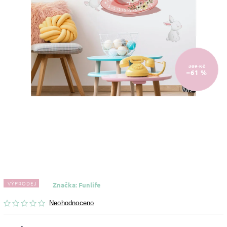
389 Kč
–61 %
VÝPRODEJ
Značka:
Funlife
Neohodnoceno