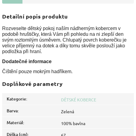
Detailní popis produktu
Rozveselte dětský pokoj naším nádherným kobercem v
podobě hruštičky, která Vám při pohledu na ni zlepší den
svým roztomilým úsměvem. Chlupatý povrch koberečku je
velice příjemný na dotek a díky tomu skvěle poslouží jako
podložka při hraní.
Dodatečné informace
Čištění pouze mokrým hadříkem.
Doplňkové parametry
Kategorie
:
DĚTSKÉ KOBERCE
Barva
:
Zelená
Materiál
:
100% bavlna
Délka (cm)
:
67