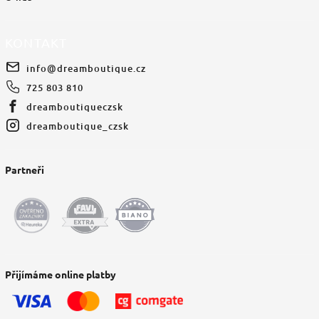
KONTAKT
info
@
dreamboutique.cz
725 803 810
dreamboutiqueczsk
dreamboutique_czsk
Partneři
Přijímáme online platby