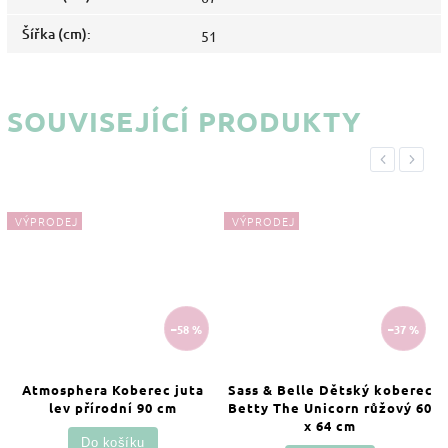
Šířka (cm)
:
51
SOUVISEJÍCÍ PRODUKTY
Previous
Next
VÝPRODEJ
VÝPRODEJ
–58 %
–37 %
Atmosphera Koberec juta
Sass & Belle Dětský koberec
lev přírodní 90 cm
Betty The Unicorn růžový 60
x 64 cm
Do košíku