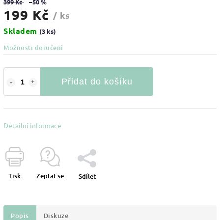
399 Kč
–50 %
199 Kč
/ ks
Skladem
(3 ks)
Možnosti doručení
Přidat do košíku
Detailní informace
Tisk
Zeptat se
Sdílet
Popis
Diskuze