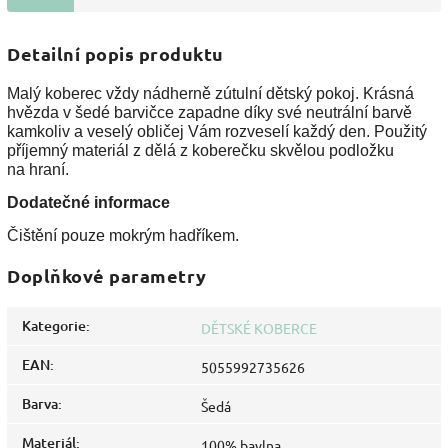
Detailní popis produktu
Malý koberec vždy nádherně zútulní dětský pokoj. Krásná
hvězda v šedé barvičce zapadne díky své neutrální barvě
kamkoliv a veselý obličej Vám rozveselí každý den. Použitý
příjemný materiál z dělá z koberečku skvělou podložku
na hraní.
Dodatečné informace
Čištění pouze mokrým hadříkem.
Doplňkové parametry
Kategorie
:
DĚTSKÉ KOBERCE
EAN
:
5055992735626
Barva
:
Šedá
Materiál
:
100% bavlna