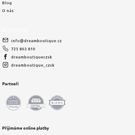
Blog
O nás
KONTAKT
info
@
dreamboutique.cz
725 803 810
dreamboutiqueczsk
dreamboutique_czsk
Partneři
Přijímáme online platby