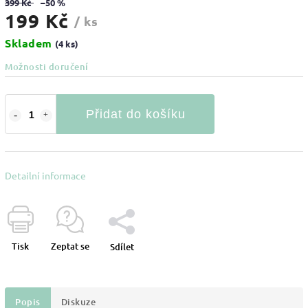
399 Kč
–50 %
199 Kč
/ ks
Skladem
(4 ks)
Možnosti doručení
Přidat do košíku
Detailní informace
Tisk
Zeptat se
Sdílet
Popis
Diskuze