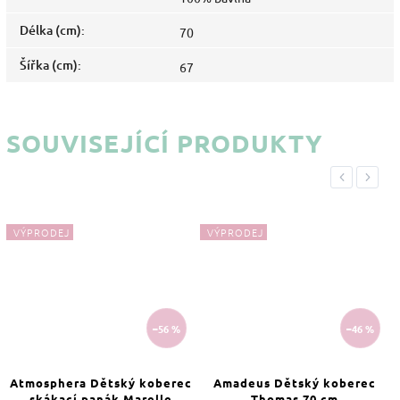
Délka (cm)
:
70
Šířka (cm)
:
67
SOUVISEJÍCÍ PRODUKTY
Previous
Next
VÝPRODEJ
VÝPRODEJ
–56 %
–46 %
Atmosphera Dětský koberec
Amadeus Dětský koberec
skákací panák Marelle
Thomas 70 cm