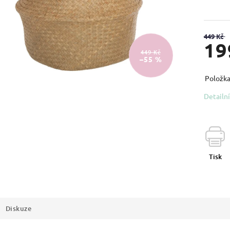
449 Kč
19
449 Kč
–55 %
Položka
Detailn
Tisk
Diskuze