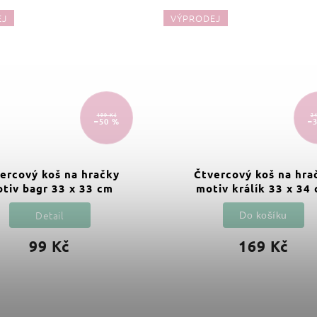
EJ
VÝPRODEJ
199 Kč
24
–50 %
–
ercový koš na hračky
Čtvercový koš na hra
tiv bagr 33 x 33 cm
motiv králík 33 x 34
Detail
Do košíku
99 Kč
169 Kč