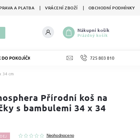
PRAVA A PLATBA
VRÁCENÍ ZBOŽÍ
OBCHODNÍ PODMÍNKY
Nákupní košík
Prázdný košík
E DO POKOJÍČKU
LIFESTYLE
725 803 810
HRAČKY
II. JA
x 34 cm
osphera Přírodní koš na
čky s bambulemi 34 x 34
DEJ
Neohodnoceno