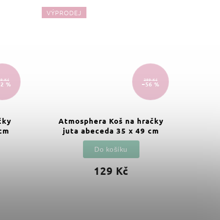
VÝPRODEJ
VÝPRO
9 Kč
299 Kč
32 %
–56 %
čky
Atmosphera Koš na hračky
Zel
 cm
juta abeceda 35 x 49 cm
Do košíku
129 Kč