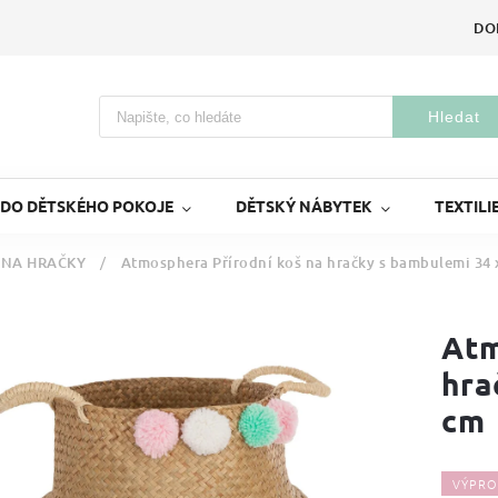
DO
Hledat
 DO DĚTSKÉHO POKOJE
DĚTSKÝ NÁBYTEK
TEXTILI
 NA HRAČKY
/
Atmosphera Přírodní koš na hračky s bambulemi 34 
Atm
hra
cm
VÝPRO