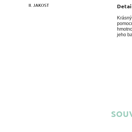
II. JAKOST
Detai
Krásný 
pomocn
hmotnos
jeho b
SOUV