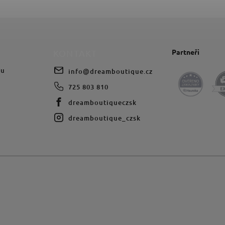
Partneři
KONTAKT
du
info
@
dreamboutique.cz
725 803 810
dreamboutiqueczsk
dreamboutique_czsk