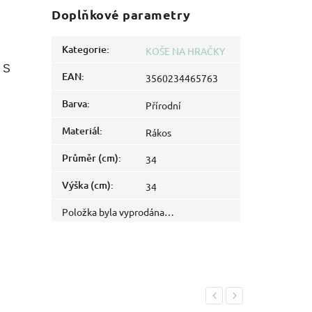
Doplňkové parametry
Kategorie
:
KOŠE NA HRAČKY
. S
EAN
:
3560234465763
Barva
:
Přírodní
Materiál
:
Rákos
Průměr (cm)
:
34
Výška (cm)
:
34
Položka byla vyprodána…
Previous
Next