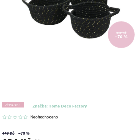
449 Kč
–70 %
VÝPRODEJ
Značka:
Home Deco Factory
Neohodnoceno
449 Kč
–70 %