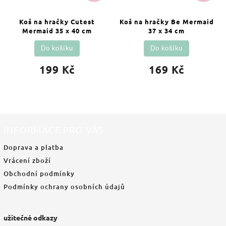
Koš na hračky Cutest
Koš na hračky Be Mermaid
Mermaid 35 x 40 cm
37 x 34 cm
Do košíku
Do košíku
199 Kč
169 Kč
INFORMACE PRO VÁS
Doprava a platba
Vrácení zboží
Obchodní podmínky
Podmínky ochrany osobních údajů
užitečné odkazy