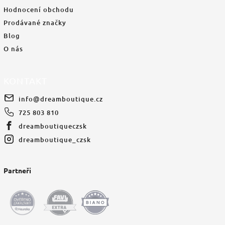
Hodnocení obchodu
Prodávané značky
Blog
O nás
KONTAKT
info
@
dreamboutique.cz
725 803 810
dreamboutiqueczsk
dreamboutique_czsk
Partneři