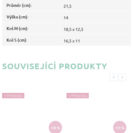
Průměr (cm)
:
21,5
Výška (cm)
:
14
Koš M (cm)
:
18,5 x 12,5
Koš S (cm)
:
16,5 x 11
SOUVISEJÍCÍ PRODUKTY
Previous
Next
VÝPRODEJ
VÝPRODEJ
–50 %
–51 %