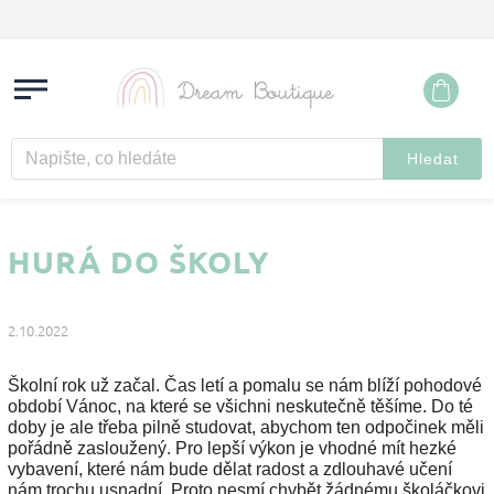
Hledat
HURÁ DO ŠKOLY
2.10.2022
Školní rok už začal. Čas letí a pomalu se nám blíží pohodové
období Vánoc, na které se všichni neskutečně těšíme. Do té
doby je ale třeba pilně studovat, abychom ten odpočinek měli
pořádně zasloužený. Pro lepší výkon je vhodné mít hezké
vybavení, které nám bude dělat radost a zdlouhavé učení
nám trochu usnadní. Proto nesmí chybět žádnému školáčkovi