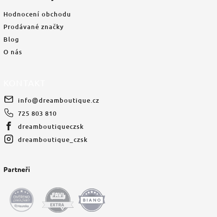
Hodnocení obchodu
Prodávané značky
Blog
O nás
KONTAKT
info
@
dreamboutique.cz
725 803 810
dreamboutiqueczsk
dreamboutique_czsk
Partneři