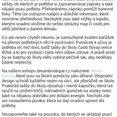
sešity, do kterých je potřeba si zaznamenávat zápisky a také
nějaké psací potřeby. Přehlednému zápisku pomůží barevné
fixky. Těmi lze zvýraznit nadpis a důležité informace, které
nesmíme přehlédnout. Nezbytné jsou také nůžky a lepidlo,
kterými snadno vložíme do sešitu obrázky map či osob pro
větší přehled o daném tématu.
Co ale nesmí chybět nikomu, je samozřejmě kvalitní baťůžek
na přenos potřebných věcí k vyučování. Pomůcek k učivu je
potřeba víc než dost, tudíž tašky do školy často bývají velice
těžké a to pro vyvíjející záda není vůbec zdravé. A právě proto
by se batohy do školy měly vybírat pečlivě tak, aby nedělaly
žádné neplechy.
Na našem eshopu dreamboutique.cz naleznete
dětské
batohy
, které jsou na školní pomůcky jako dělané. Originální
design uchvátí každého nejen na ulici, ale převážně ve škole.
Praktické tašky do školy obsahují i menší kapsičku, která lze
vyučít na uložení klíčů, náhradních gumiček na vlásky nebo
také na nějakou dobrůtku pro dodání energie. Nechybí zde
ani nastavitelná poutka, která se dají snadno upravit dle
potřeby.
Nezapomeňte také na pouzdra, do kterých se ukládají psací