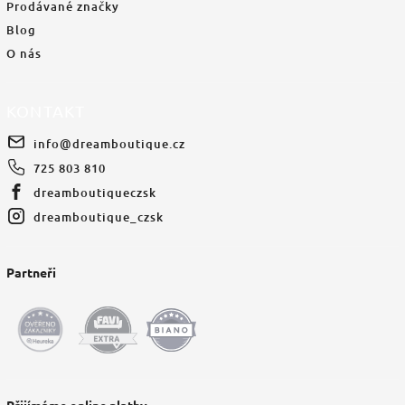
Prodávané značky
Blog
O nás
KONTAKT
info
@
dreamboutique.cz
725 803 810
dreamboutiqueczsk
dreamboutique_czsk
Partneři