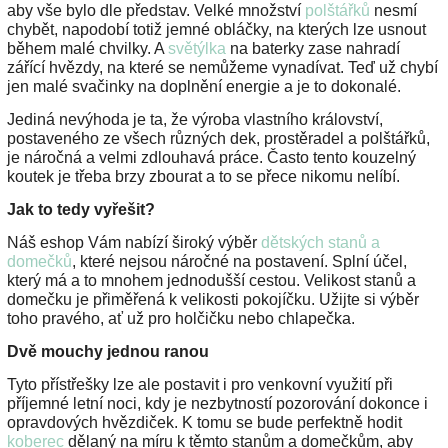
aby vše bylo dle představ. Velké množství
polštářků
nesmí
chybět, napodobí totiž jemné obláčky, na kterých lze usnout
během malé chvilky. A
světýlka
na baterky zase nahradí
zářící hvězdy, na které se nemůžeme vynadívat. Teď už chybí
jen malé svačinky na doplnění energie a je to dokonalé.
Jediná nevýhoda je ta, že výroba vlastního království,
postaveného ze všech různých dek, prostěradel a polštářků,
je náročná a velmi zdlouhavá práce. Často tento kouzelný
koutek je třeba brzy zbourat a to se přece nikomu nelíbí.
Jak to tedy vyřešit?
Náš eshop Vám nabízí široký výběr
dětských stanů a
domečků
, které nejsou náročné na postavení. Splní účel,
který má a to mnohem jednodušší cestou. Velikost stanů a
domečku je přiměřená k velikosti pokojíčku. Užijte si výběr
toho pravého, ať už pro holčičku nebo chlapečka.
Dvě mouchy jednou ranou
Tyto přístřešky lze ale postavit i pro venkovní využití při
příjemné letní noci, kdy je nezbytností pozorování dokonce i
opravdových hvězdiček. K tomu se bude perfektně hodit
koberec
dělaný na míru k těmto stanům a domečkům, aby