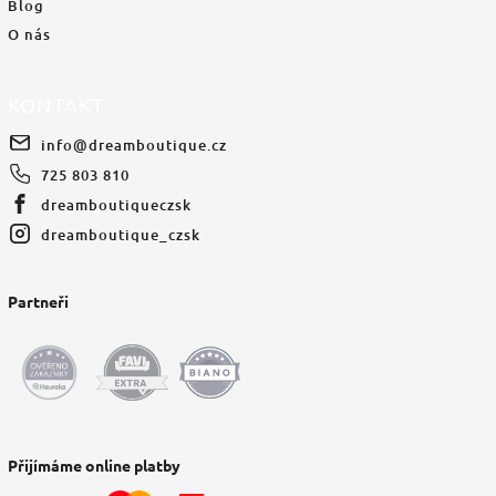
Blog
O nás
KONTAKT
info
@
dreamboutique.cz
725 803 810
dreamboutiqueczsk
dreamboutique_czsk
Partneři
Přijímáme online platby