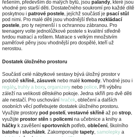
řešením, především do malých bytů, jsou
palandy
, které jsou
vhodné pro starší děti. Dostatečného soukromí pro každé dítě
poskytnou i
patrové postele
, jejíchž součástí je
psací stůl
pod nimi. Pro malé děti jsou vhodnější třeba
rozkládací
postele
, pro ty nejmenší i s ochrannou zábranou. Pro
teenagery volte jednolůžkové postele s kvalitní středně
tvrdou matrací a roštem. Matrace s velkým množstvím
paměťové pěny jsou vhodnější pro dospělé, kteří už
nerostou.
Dostatek úložného prostoru
Součástí celé nábytkové sestavy bývá úložný prostor v
podobě
skříně, zásuvek
nebo malé
komody
. Vhodné jsou i
regály
,
truhly a boxy
,
organizery
nebo
police
. Při výběru
záleží na velikosti dětského pokoje. Jedna skříň pro dvě děti
ale nestačí. Pro uschování
hraček
, oblečení a dalších
osobních věcí potřebujete dostatek úložného prostoru.
Využijte prostory
pod postelí
,
vestavné skříně
až po
strop
,
využijte
prostor stěn
s
policemi
na učebnice a knihy a
háčky
k zavěšení
sportovních
potřeb,
oblečení
, školního
batohu
i
sluchátek
. Zakomponujte
tapety
,
samolepky
a