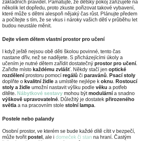
základních pravidel. Pamatujte, že dětský pokoj zařizujete na
několik let dopředu, proto zkuste pořizovat takové vybavení,
které může s dětmi alespoň nějaký čas růst. Plánujte předem
a počítejte s tím, že se vkus i nároky vašich dětí v průběhu let
budou neustále měnit.
Dejte všem dětem vlastní prostor pro učení
I když ještě nejsou obě děti školou povinné, tento čas
nastane dřív, než se nadějete. S přicházejícími úkoly a
učením je nutné dětem zařídit dostatečný
prostor pro učení
.
Zařiďte místo
každému zvlášť
. Někdy stačí jen
optické
rozdělení
prostoru pomocí
regálů
či
paravánů
.
Psací stoly
doplňte o
kvalitní židle
a umístěte nejlépe k
oknu
.
Rostoucí
stoly a židle
umožní nastavit výšku podle
věku
a potřeb
dítěte.
Nábytkové sestavy
mohou být
modulární
a snadno
výškově upravovatelné
. Důležitý je dostatek
přirozeného
světla
a na pracovním stole
stolní lampa
.
Postele nebo palandy
Osobní prostor, ve kterém se bude každé dítě cítit v bezpečí,
může tvořit
postel
, ale i
domeček či stan
na hraní. Častým