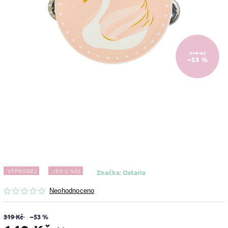
319 Kč
–53 %
VÝPRODEJ
JEN U NÁS
Značka:
Ostaria
Neohodnoceno
319 Kč
–53 %