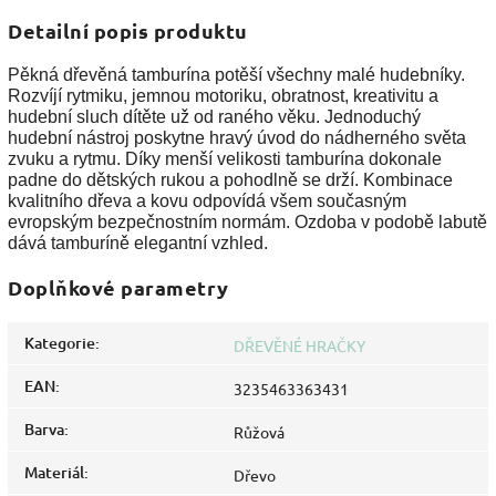
Detailní popis produktu
Pěkná dřevěná tamburína potěší všechny malé hudebníky.
Rozvíjí rytmiku, jemnou motoriku, obratnost, kreativitu a
hudební sluch dítěte už od raného věku. Jednoduchý
hudební nástroj poskytne hravý úvod do nádherného světa
zvuku a rytmu. Díky menší velikosti tamburína dokonale
padne do dětských rukou a pohodlně se drží. Kombinace
kvalitního dřeva a kovu odpovídá všem současným
evropským bezpečnostním normám. Ozdoba v podobě labutě
dává tamburíně elegantní vzhled.
Doplňkové parametry
Kategorie
:
DŘEVĚNÉ HRAČKY
EAN
:
3235463363431
Barva
:
Růžová
Materiál
:
Dřevo