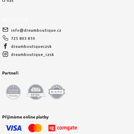
O nás
KONTAKT
info
@
dreamboutique.cz
725 803 810
dreamboutiqueczsk
dreamboutique_czsk
Partneři
Přijímáme online platby