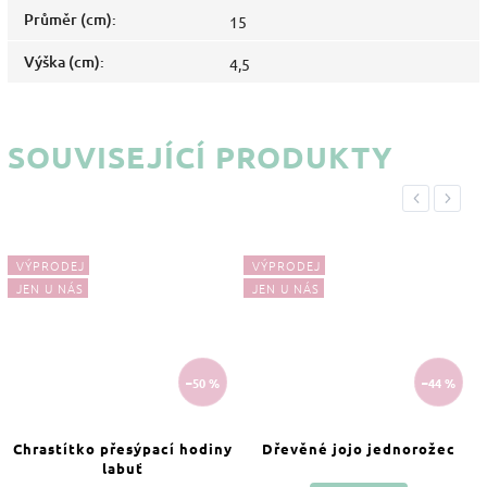
Průměr (cm)
:
15
Výška (cm)
:
4,5
SOUVISEJÍCÍ PRODUKTY
Previous
Next
VÝPRODEJ
VÝPRODEJ
JEN U NÁS
JEN U NÁS
–50 %
–44 %
Chrastítko přesýpací hodiny
Dřevěné jojo jednorožec
labuť