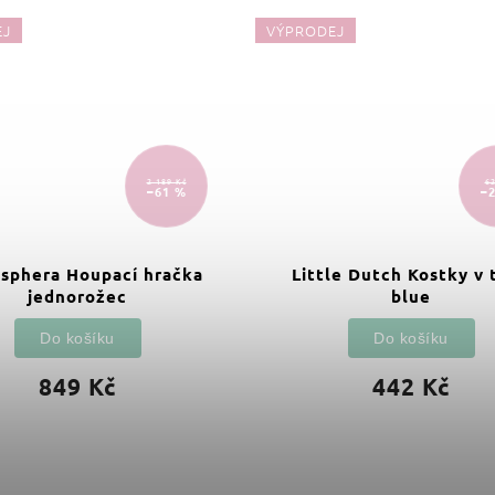
EJ
VÝPRODEJ
2 189 Kč
62
–61 %
–
sphera Houpací hračka
Little Dutch Kostky v 
jednorožec
blue
Do košíku
Do košíku
849 Kč
442 Kč