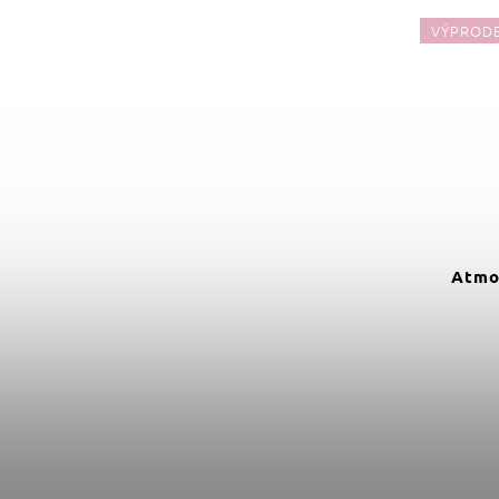
VÝPRODEJ
VÝPROD
JEN U NÁS
319 Kč
–53 %
Dětská dřevěná tamburína
Atmo
labuť
Do košíku
149 Kč