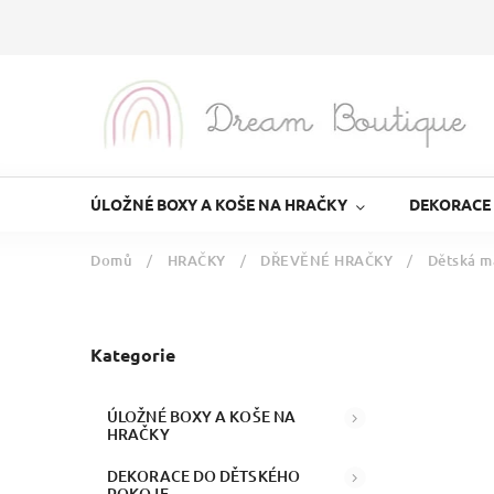
ÚLOŽNÉ BOXY A KOŠE NA HRAČKY
DEKORACE
Domů
/
HRAČKY
/
DŘEVĚNÉ HRAČKY
/
Dětská m
Kategorie
ÚLOŽNÉ BOXY A KOŠE NA
HRAČKY
DEKORACE DO DĚTSKÉHO
POKOJE