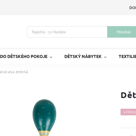
DO
Hledat
 DO DĚTSKÉHO POKOJE
DĚTSKÝ NÁBYTEK
TEXTILI
aracasa zelená
Dět
VÝPRO