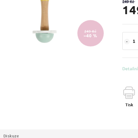
249 Kč
14
249 Kč
–40 %
Detailn
Tisk
Diskuze