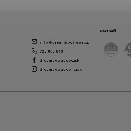
Partneři
KONTAKT
du
info
@
dreamboutique.cz
725 803 810
dreamboutiqueczsk
dreamboutique_czsk