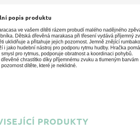
lní popis produktu
aracasa ve vašem dítěti rázem probudí malého nadějného zpěv
ebníka. Dětská dřevěná marakasa při třesení vydává příjemný zv
ěti uklidňuje a přitahuje jejich pozornost. Jemně znějící rumbak
ží i jako hudební nástroj pro podporu rytmu hudby. Hračka pom
t smysl pro rytmus, podporuje obratnost a koordinaci pohybů.
 dřevěné chrastítko díky příjemnému zvuku a tlumeným barvám
í pozornost dítěte, které je neklidné.
ISEJÍCÍ PRODUKTY