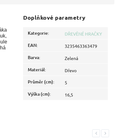
Doplňkové parametry
áka
Kategorie
:
DŘEVĚNÉ HRAČKY
uk,
oule
EAN
:
3235463363479
áhá
Barva
:
Zelená
Materiál
:
Dřevo
Průměr (cm)
:
5
Výška (cm)
:
16,5
Previous
Next