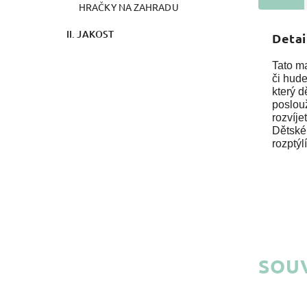
HRAČKY NA ZAHRADU
II. JAKOST
Detai
Tato m
či hud
který d
poslou
rozvíje
Dětské
rozptýl
SOUV