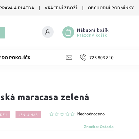
PRAVA A PLATBA
VRÁCENÍ ZBOŽÍ
OBCHODNÍ PODMÍNKY
Nákupní košík
Prázdný košík
E DO POKOJÍČKU
LIFESTYLE
725 803 810
HRAČKY
II. JA
ská maracasa zelená
DEJ
JEN U NÁS
Neohodnoceno
Značka:
Ostaria