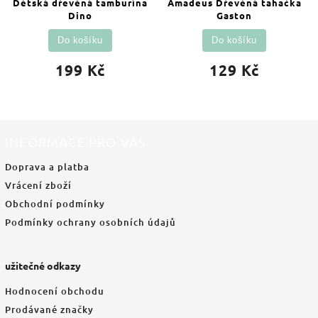
Dětská dřevěná tamburína
Amadeus Dřevěná tahačka
Dino
Gaston
Do košíku
Do košíku
199 Kč
129 Kč
INFORMACE PRO VÁS
Doprava a platba
Vrácení zboží
Obchodní podmínky
Podmínky ochrany osobních údajů
užitečné odkazy
Hodnocení obchodu
Prodávané značky