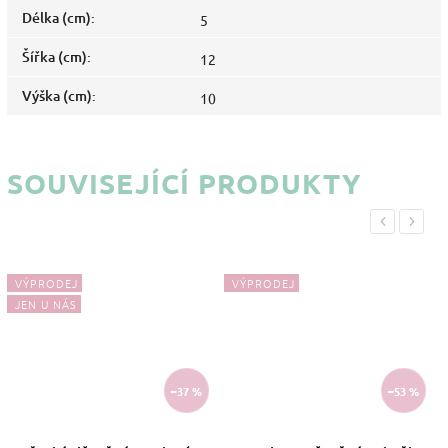
Délka (cm)
:
5
Šířka (cm)
:
12
Výška (cm)
:
10
SOUVISEJÍCÍ PRODUKTY
Previous
Next
VÝPRODEJ
VÝPRODEJ
JEN U NÁS
–37 %
–53 %