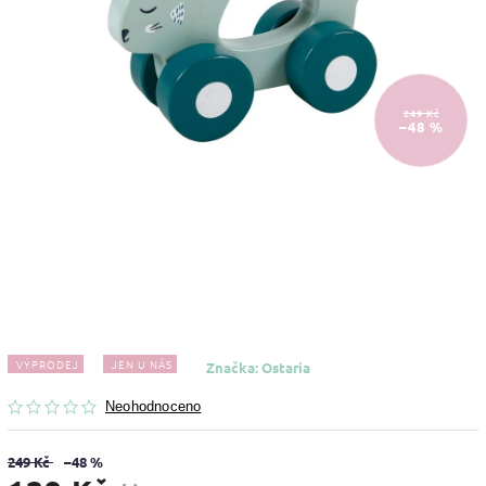
249 Kč
–48 %
VÝPRODEJ
JEN U NÁS
Značka:
Ostaria
Neohodnoceno
249 Kč
–48 %