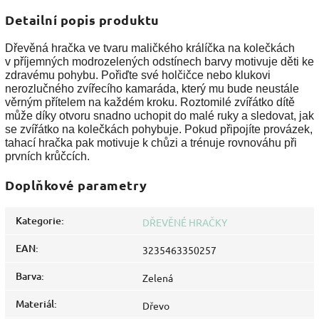
Detailní popis produktu
Dřevěná hračka ve tvaru maličkého králíčka na kolečkách
v příjemných modrozelených odstínech barvy motivuje děti ke
zdravému pohybu. Pořiďte své holčičce nebo klukovi
nerozlučného zvířecího kamaráda, který mu bude neustále
věrným přítelem na každém kroku. Roztomilé zvířátko dítě
může díky otvoru snadno uchopit do malé ruky a sledovat, jak
se zvířátko na kolečkách pohybuje. Pokud připojíte provázek,
tahací hračka pak motivuje k chůzi a trénuje rovnováhu při
prvních krůčcích.
Doplňkové parametry
Kategorie
:
DŘEVĚNÉ HRAČKY
EAN
:
3235463350257
Barva
:
Zelená
Materiál
:
Dřevo