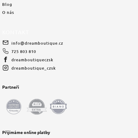
Blog
O nás
KONTAKT
info
@
dreamboutique.cz
725 803 810
dreamboutiqueczsk
dreamboutique_czsk
Partneři
Přijímáme online platby