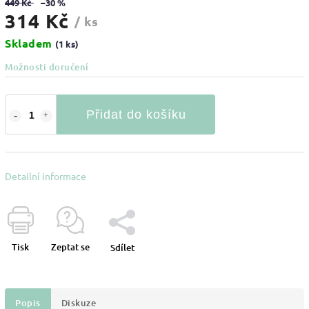
449 Kč
–30 %
314 Kč
/ ks
Skladem
(1 ks)
Možnosti doručení
Přidat do košíku
Detailní informace
Tisk
Zeptat se
Sdílet
Popis
Diskuze