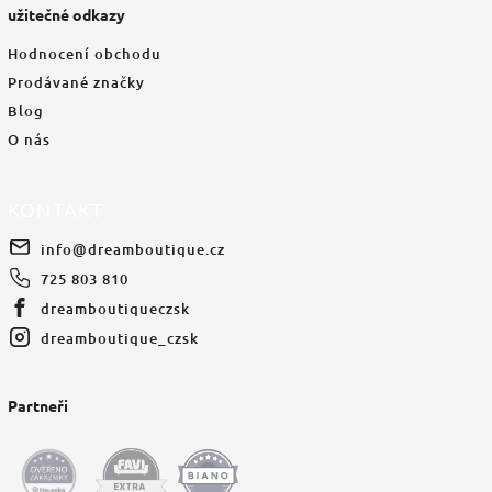
užitečné odkazy
Hodnocení obchodu
Prodávané značky
Blog
O nás
KONTAKT
info
@
dreamboutique.cz
725 803 810
dreamboutiqueczsk
dreamboutique_czsk
Partneři