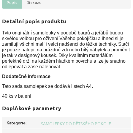
Popis
Diskuze
Detailní popis produktu
Ty
to originální samolepky v podobě bagrů a jeřábů budou
skvělou volbou pro oživení Vašeho pokojíčku a ihned si je
zamilují všichni malí i velcí nadšenci do těžké techniky. Stačí
je pouze nalepit na prázdné zdi nebo bílý nábytek a proměnit
je tak v designový kousek. Díky kvalitním materiálům
perfektně drží na každém hladkém povrchu a lze je snadno
odlepovat a zase nalepovat.
Dodatečné informace
Tato sada samolepek se dodává listech A4.
40 ks v balení
Doplňkové parametry
Kategorie
:
SAMOLEPKY DO DĚTSKÉHO POKOJE