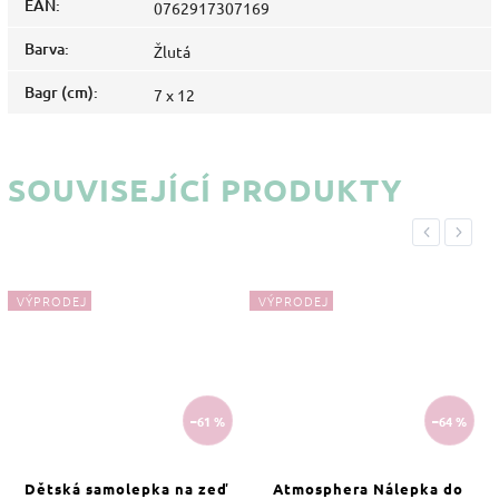
EAN
:
0762917307169
Barva
:
Žlutá
Bagr (cm)
:
7 x 12
SOUVISEJÍCÍ PRODUKTY
Previous
Next
VÝPRODEJ
VÝPRODEJ
–61 %
–64 %
Dětská samolepka na zeď
Atmosphera Nálepka do