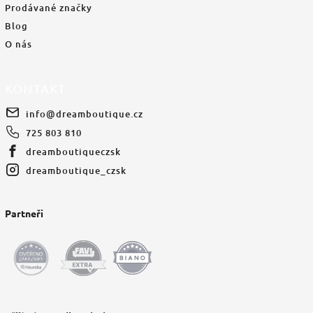
Prodávané značky
Blog
O nás
KONTAKT
info
@
dreamboutique.cz
725 803 810
dreamboutiqueczsk
dreamboutique_czsk
Partneři