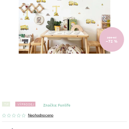
289 Kč
–72 %
TIP
VÝPRODEJ
Značka:
Funlife
Neohodnoceno