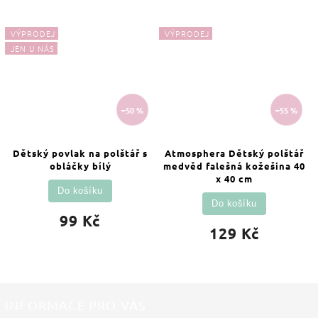
VÝPRODEJ
VÝPRODEJ
JEN U NÁS
–50 %
–55 %
Dětský povlak na polštář s
Atmosphera Dětský polštář
obláčky bílý
medvěd falešná kožešina 40
x 40 cm
Do košíku
Do košíku
99 Kč
129 Kč
INFORMACE PRO VÁS