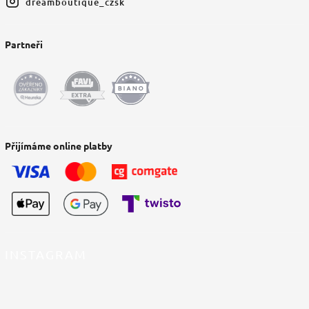
dreamboutique_czsk
Partneři
Přijímáme online platby
INSTAGRAM