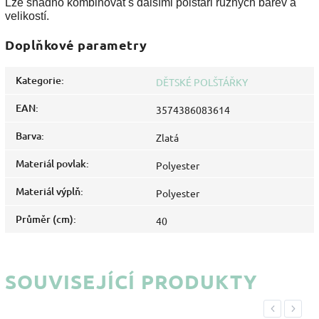
Lze snadno kombinovat s dalšími polštáři různých barev a
velikostí.
Doplňkové parametry
Kategorie
:
DĚTSKÉ POLŠTÁŘKY
EAN
:
3574386083614
Barva
:
Zlatá
Materiál povlak
:
Polyester
Materiál výplň
:
Polyester
Průměr (cm)
:
40
SOUVISEJÍCÍ PRODUKTY
Previous
Next