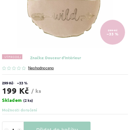
299 Kč
–33 %
VÝPRODEJ
Značka:
Douceur d'Intérieur
Neohodnoceno
299 Kč
–33 %
199 Kč
/ ks
Skladem
(2 ks)
Možnosti doručení