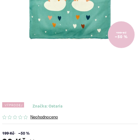
199 Kč
–50 %
VÝPRODEJ
Značka:
Ostaria
Neohodnoceno
199 Kč
–50 %