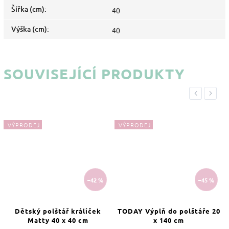
Šířka (cm)
:
40
Výška (cm)
:
40
SOUVISEJÍCÍ PRODUKTY
Previous
Next
VÝPRODEJ
VÝPRODEJ
–42 %
–45 %
Dětský polštář králíček
TODAY Výplň do polštáře 20
Matty 40 x 40 cm
x 140 cm