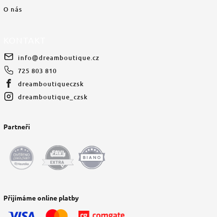
O nás
KONTAKT
info
@
dreamboutique.cz
725 803 810
dreamboutiqueczsk
dreamboutique_czsk
Partneři
Přijímáme online platby