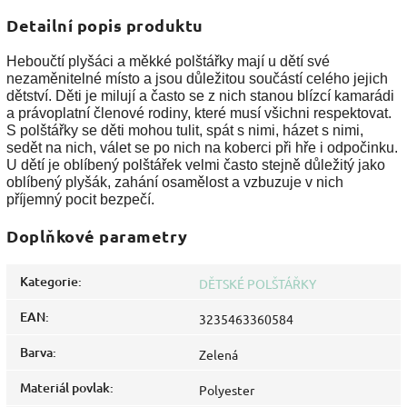
Detailní popis produktu
Heboučtí plyšáci a měkké polštářky mají u dětí své
nezaměnitelné místo a jsou důležitou součástí celého jejich
dětství. Děti je milují a často se z nich stanou blízcí kamarádi
a právoplatní členové rodiny, které musí všichni respektovat.
S polštářky se děti mohou tulit, spát s nimi, házet s nimi,
sedět na nich, válet se po nich na koberci při hře i odpočinku.
U dětí je oblíbený polštářek velmi často stejně důležitý jako
oblíbený plyšák, zahání osamělost a vzbuzuje v nich
příjemný pocit bezpečí.
Doplňkové parametry
Kategorie
:
DĚTSKÉ POLŠTÁŘKY
EAN
:
3235463360584
Barva
:
Zelená
Materiál povlak
:
Polyester