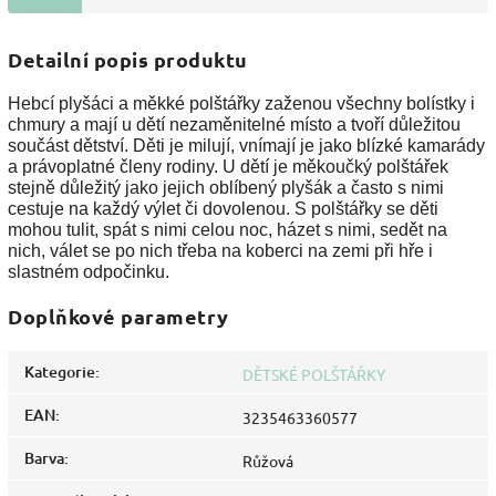
Detailní popis produktu
Hebcí plyšáci a měkké polštářky zaženou všechny bolístky i
chmury a mají u dětí nezaměnitelné místo a tvoří důležitou
součást dětství. Děti je milují, vnímají je jako blízké kamarády
a právoplatné členy rodiny. U dětí je měkoučký polštářek
stejně důležitý jako jejich oblíbený plyšák a často s nimi
cestuje na každý výlet či dovolenou. S polštářky se děti
mohou tulit, spát s nimi celou noc, házet s nimi, sedět na
nich, válet se po nich třeba na koberci na zemi při hře i
slastném odpočinku.
Doplňkové parametry
Kategorie
:
DĚTSKÉ POLŠTÁŘKY
EAN
:
3235463360577
Barva
:
Růžová