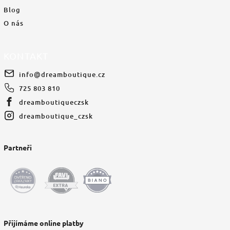
Blog
O nás
KONTAKT
info
@
dreamboutique.cz
725 803 810
dreamboutiqueczsk
dreamboutique_czsk
Partneři
Přijímáme online platby