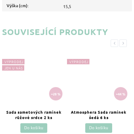
Výška (cm)
:
15,5
SOUVISEJÍCÍ PRODUKTY
Previous
Next
VÝPRODEJ
VÝPRODEJ
JEN U NÁS
–28 %
–44 %
Sada sametových ramínek
Atmosphera Sada ramínek
růžové srdce 2 ks
šedá 6 ks
Do košíku
Do košíku