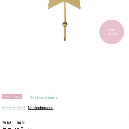
79 Kč
–30 %
VÝPRODEJ
Značka:
Ostaria
Neohodnoceno
79 Kč
–30 %