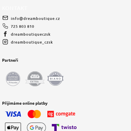
KONTAKT
info
@
dreamboutique.cz
725 803 810
dreamboutiqueczsk
dreamboutique_czsk
Partneři
Přijímáme online platby