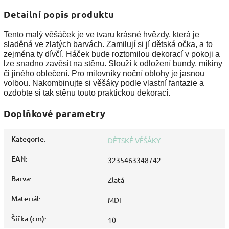
Detailní popis produktu
Tento malý věšáček je ve tvaru krásné hvězdy, která je
sladěná ve zlatých barvách. Zamilují si jí dětská očka, a to
zejména ty dívčí. Háček bude roztomilou dekorací v pokoji a
lze snadno zavěsit na stěnu.
Slouží k odložení bundy, mikiny
či jiného oblečení. Pro milovníky noční oblohy je jasnou
volbou. Nakombinujte si věšáky podle vlastní fantazie a
ozdobte si tak stěnu touto praktickou dekorací.
Doplňkové parametry
Kategorie
:
DĚTSKÉ VĚŠÁKY
EAN
:
3235463348742
Barva
:
Zlatá
Materiál
:
MDF
Šířka (cm)
:
10