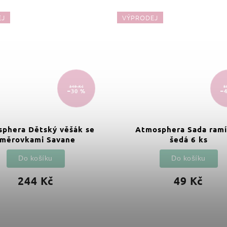
EJ
VÝPRODEJ
349 Kč
8
–30 %
–
phera Dětský věšák se
Atmosphera Sada ram
směrovkami Savane
šedá 6 ks
Do košíku
Do košíku
244 Kč
49 Kč