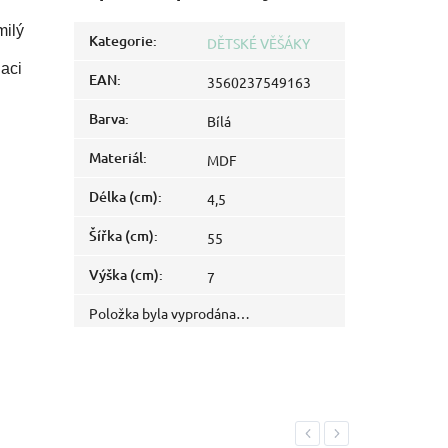
milý
Kategorie
:
DĚTSKÉ VĚŠÁKY
laci
EAN
:
3560237549163
Barva
:
Bílá
Materiál
:
MDF
Délka (cm)
:
4,5
Šířka (cm)
:
55
Výška (cm)
:
7
Položka byla vyprodána…
Previous
Next