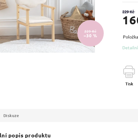
229 Kč
16
229 Kč
–30 %
Položka
Detailn
Tisk
Diskuze
lní popis produktu