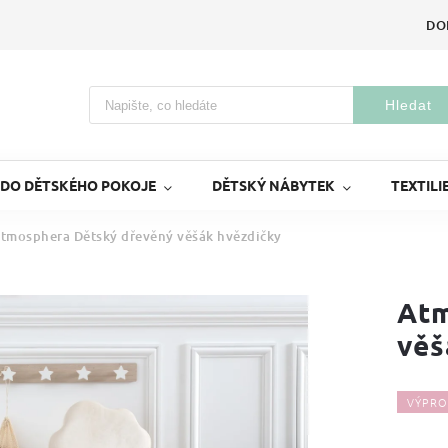
DO
Hledat
 DO DĚTSKÉHO POKOJE
DĚTSKÝ NÁBYTEK
TEXTILI
tmosphera Dětský dřevěný věšák hvězdičky
Atm
věš
VÝPRO