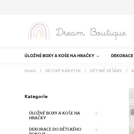
ÚLOŽNÉ BOXY A KOŠE NA HRAČKY
DEKORACE
Domů
/
DĚTSKÝ NÁBYTEK
/
DĚTSKÉ VĚŠÁKY
/
A
Kategorie
ÚLOŽNÉ BOXY A KOŠE NA
HRAČKY
DEKORACE DO DĚTSKÉHO
POKOJE