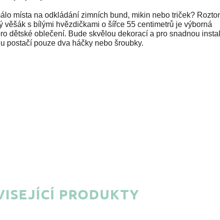
álo místa na odkládání zimních bund, mikin nebo triček? Rozto
 věšák s bílými hvězdičkami o šířce 55 centimetrů je výborná
ro dětské oblečení. Bude skvělou dekorací a pro snadnou insta
nu postačí pouze dva háčky nebo šroubky.
ISEJÍCÍ PRODUKTY