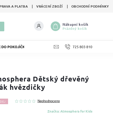
PRAVA A PLATBA
VRÁCENÍ ZBOŽÍ
OBCHODNÍ PODMÍNKY
Nákupní košík
Prázdný košík
E DO POKOJÍČKU
LIFESTYLE
725 803 810
HRAČKY
II. JA
osphera Dětský dřevěný
ák hvězdičky
DEJ
Neohodnoceno
Značka:
Atmosphera for Kids