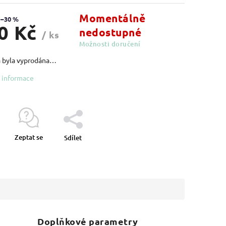
Momentálně
–30 %
0 Kč
nedostupné
/ ks
Možnosti doručení
 byla vyprodána…
í informace
Zeptat se
Sdílet
Doplňkové parametry