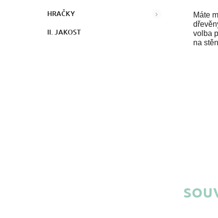
HRAČKY
Máte m
dřevěný
II. JAKOST
volba p
na stě
SOUV