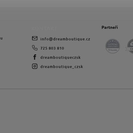
Partneři
KONTAKT
du
info
@
dreamboutique.cz
725 803 810
dreamboutiqueczsk
dreamboutique_czsk