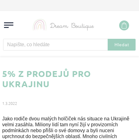
Hledat
5% Z PRODEJŮ PRO
UKRAJINU
1.3.2022
Jako rodiče dvou malých holčiček nás situace na Ukrajině
velmi zasáhla. Miliony lidí tam nyní žijí v provizorních
podmínkách nebo přišli o své domovy a byli nuceni
uprchnout do bezpečnějších oblastí.
Mnoho civilních