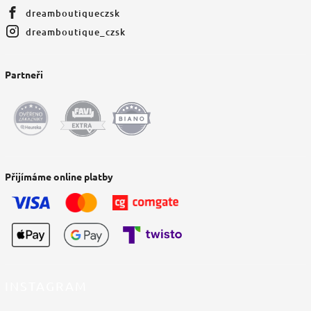
dreamboutiqueczsk
dreamboutique_czsk
Partneři
Přijímáme online platby
INSTAGRAM