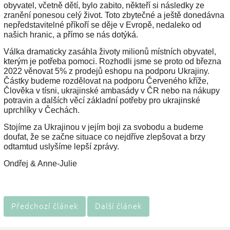
obyvatel, včetně dětí, bylo zabito, někteří si následky ze
zranění ponesou celý život. Toto zbytečné a ještě donedávna
nepředstavitelné příkoří se děje v Evropě, nedaleko od
našich hranic, a přímo se nás dotýká.
Válka dramaticky zasáhla životy milionů místních obyvatel,
kterým je potřeba pomoci. Rozhodli jsme se proto od března
2022 věnovat 5% z prodejů eshopu na podporu Ukrajiny.
Částky budeme rozdělovat na podporu Červeného kříže,
Člověka v tísni, ukrajinské ambasády v ČR nebo na nákupy
potravin a dalších věcí základní potřeby pro ukrajinské
uprchlíky v Čechách.
Stojíme za Ukrajinou v jejím boji za svobodu a budeme
doufat, že se začne situace co nejdříve zlepšovat a brzy
odtamtud uslyšíme lepší zprávy.
Ondřej & Anne-Julie
Předchozí článek
Další článek