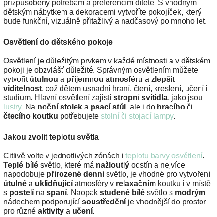
přizpůsobený potřebám a preferencím dítěte. S vhodným
dětským nábytkem a dekoracemi vytvoříte pokojíček, který
bude funkční, vizuálně přitažlivý a nadčasový po mnoho let.
Osvětlení do dětského pokoje
Osvětlení je důležitým prvkem v každé místnosti a v dětském
pokoji je obzvlášť důležité. Správným osvětlením můžete
vytvořit
útulnou
a
příjemnou atmosféru
a
zlepšit
viditelnost
, což dětem usnadní hraní, čtení, kreslení, učení i
studium. Hlavní osvětlení zajistí
stropní svítidla
, jako jsou
lustry
. Na
noční stolek
a
psací stůl
, ale i do
hracího
či
čtecího koutku
potřebujete
stolní či stojací lampy
.
Jakou zvolit teplotu světla
Citlivě volte v jednotlivých zónách i
teplotu barvy osvětlení
.
Teplé bílé
světlo, které má
nažloutlý
odstín a nejvíce
napodobuje
přirozené denní
světlo, je vhodné pro vytvoření
útulné
a
uklidňující
atmosféry v
relaxačním
koutku i v místě
s
postelí
na
spaní
. Naopak
studené bílé
světlo s
modrým
nádechem podporující
soustředění
je vhodnější do prostor
pro různé
aktivity
a
učení
.