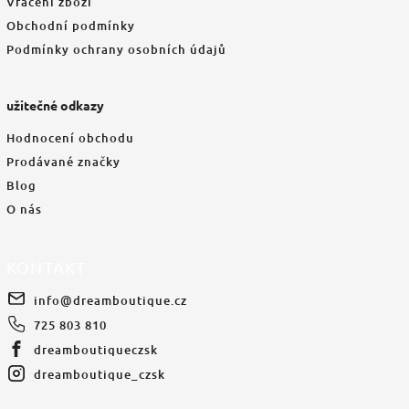
Vrácení zboží
Obchodní podmínky
Podmínky ochrany osobních údajů
užitečné odkazy
Hodnocení obchodu
Prodávané značky
Blog
O nás
KONTAKT
info
@
dreamboutique.cz
725 803 810
dreamboutiqueczsk
dreamboutique_czsk