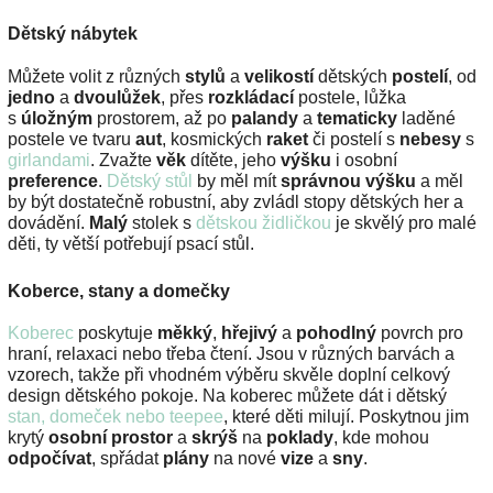
Dětský nábytek
Můžete volit z různých
stylů
a
velikostí
dětských
postelí
, od
jedno
a
dvoulůžek
, přes
rozkládací
postele, lůžka
s
úložným
prostorem, až po
palandy
a
tematicky
laděné
postele ve tvaru
aut
, kosmických
raket
či postelí s
nebesy
s
girlandami
. Zvažte
věk
dítěte, jeho
výšku
i osobní
preference
.
Dětský stůl
by měl mít
správnou výšku
a měl
by být dostatečně robustní, aby zvládl stopy dětských her a
dovádění.
Malý
stolek s
dětskou židličkou
je skvělý pro malé
děti, ty větší potřebují psací stůl.
Koberce, stany a domečky
Koberec
poskytuje
měkký
,
hřejivý
a
pohodlný
povrch pro
hraní, relaxaci nebo třeba čtení. Jsou v různých barvách a
vzorech, takže při vhodném výběru skvěle doplní celkový
design dětského pokoje. Na koberec můžete dát i dětský
stan, domeček nebo teepee
, které děti milují. Poskytnou jim
krytý
osobní prostor
a
skrýš
na
poklady
, kde mohou
odpočívat
, spřádat
plány
na nové
vize
a
sny
.