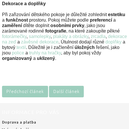
Dekorace a doplňky
Při zařizování dětského pokoje je důležité zohlednit
estetiku
a
funkčnost
prostoru. Pokoj můžete podle
preferencí
a
zaměření
dítěte doplnit
osobními prvky
, jako jsou
zarámované rodinné
fotografie
, na které zakoupíte pěkné
fotorámečky
,
samolepky
,
plakáty a obrázky
,
zrcadla
,
dekorace
na zeď
a
závěsné dekorace
. Útulnost dodají různé
doplňky
a
bytový
textil
. Důležité je i začlenění
úložných
řešení, jako
jsou
police
a
truhly na hračky
, aby byl pokoj vždy
organizovaný
a
uklizený
.
Předchozí článek
Další článek
INFORMACE PRO VÁS
Doprava a platba