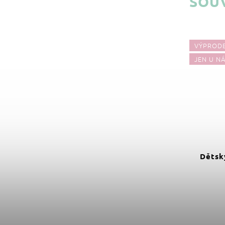
SOUV
VÝPRODEJ
VÝPROD
JEN U N
99 Kč
–30 %
Dekorace do dětského pokoje
Dětsk
motiv jednorožec
Do košíku
69 Kč