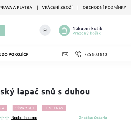
PRAVA A PLATBA
VRÁCENÍ ZBOŽÍ
OBCHODNÍ PODMÍNKY
Nákupní košík
Prázdný košík
E DO POKOJÍČKU
LIFESTYLE
725 803 810
HRAČKY
II. JA
ský lapač snů s duhou
KA
VÝPRODEJ
JEN U NÁS
Značka:
Ostaria
Neohodnoceno