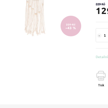
229 Kč
12
229 Kč
–43 %
Detailn
Tisk