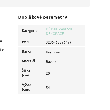
Doplňkové parametry
DĚTSKÉ ZÁVĚSNÉ
Kategorie
:
DEKORACE
to
EAN
:
3235463376479
ů a
Barva
:
Krémová
Materiál
:
Bavlna
Šířka
20
(cm)
:
Výška
54
(cm)
: