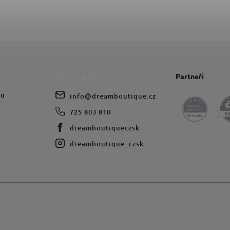
Partneři
KONTAKT
du
info
@
dreamboutique.cz
725 803 810
dreamboutiqueczsk
dreamboutique_czsk