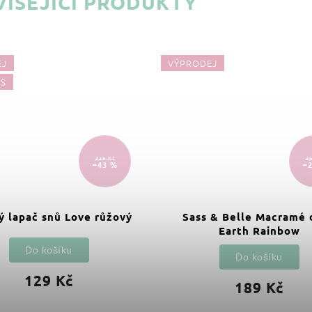
ISEJÍCÍ PRODUKTY
EJ
VÝPRODEJ
ÁS
229 Kč
26
–43 %
–
ý lapač snů Love růžový
Sass & Belle Macramé 
Earth Rainbow
Do košíku
Do košíku
129 Kč
189 Kč