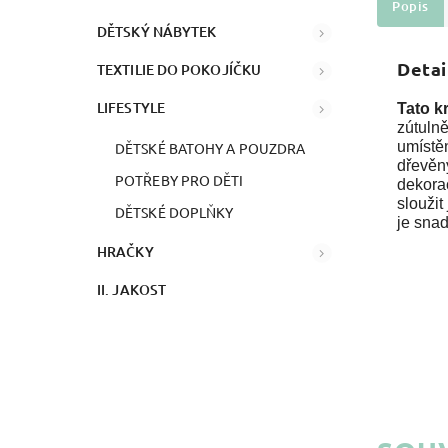
Popis
DĚTSKÝ NÁBYTEK
Detai
TEXTILIE DO POKOJÍČKU
LIFESTYLE
Tato k
zútulně
umístě
DĚTSKÉ BATOHY A POUZDRA
dřevěný
POTŘEBY PRO DĚTI
dekora
sloužit
DĚTSKÉ DOPLŇKY
je snad
HRAČKY
II. JAKOST