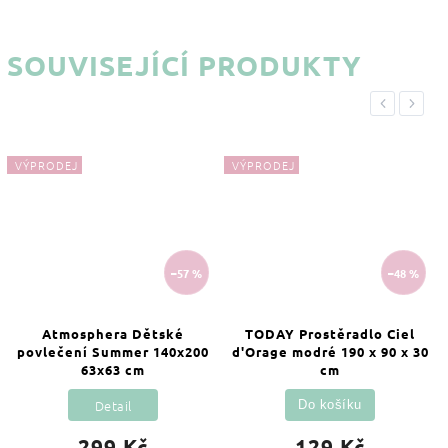
SOUVISEJÍCÍ PRODUKTY
Previous
Next
VÝPRODEJ
VÝPRODEJ
–57 %
–48 %
Atmosphera Dětské
TODAY Prostěradlo Ciel
povlečení Summer 140x200
d'Orage modré 190 x 90 x 30
63x63 cm
cm
Detail
Do košíku
299 Kč
129 Kč