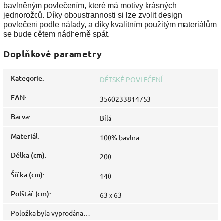
bavlněným povlečením, které má motivy krásných
jednorožců. Díky oboustrannosti si lze zvolit design
povlečení podle nálady, a díky kvalitním použitým materiálům
se bude dětem nádherně spát.
Doplňkové parametry
Kategorie
:
DĚTSKÉ POVLEČENÍ
EAN
:
3560233814753
Barva
:
Bílá
Materiál
:
100% bavlna
Délka (cm)
:
200
Šířka (cm)
:
140
Polštář (cm)
:
63 x 63
Položka byla vyprodána…