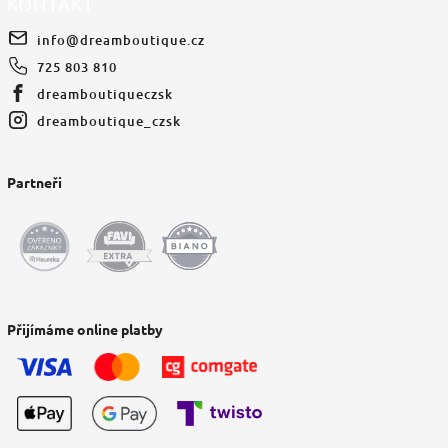
KONTAKT
info
@
dreamboutique.cz
725 803 810
dreamboutiqueczsk
dreamboutique_czsk
Partneři
Přijímáme online platby