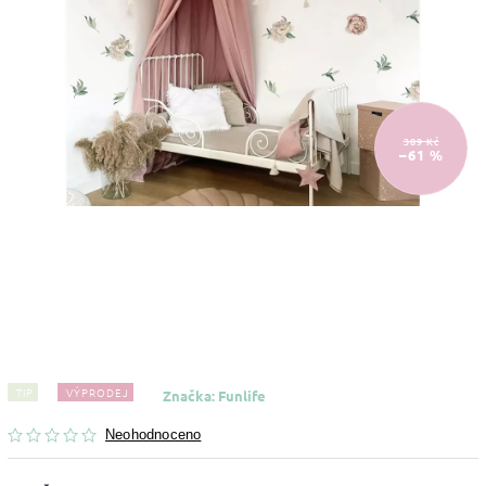
389 Kč
–61 %
TIP
VÝPRODEJ
Značka:
Funlife
Neohodnoceno