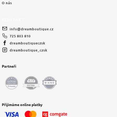
O nás
KONTAKT
info
@
dreamboutique.cz
725 803 810
dreamboutiqueczsk
dreamboutique_czsk
Partneři
Přijímáme online platby