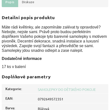
Popis
Diskuze
Detailní popis produktu
Máte rádi květinky, ale zapomínáte zalévat ty opravdové?
Nebojte, nejste sami. Právě proto budou perfektním
doplňkem Vašeho pokoje tyto barevné samolepky s motivem
pivoněk. Decentní dekorace, snadná instalace a luxusní
výsledek. Zapojte svojí fantazii a přesvědčte se sami.
Samolepky jdou snadno odlepit a zase nalepit.
Dodatečné informace
17 ks v balení
Doplňkové parametry
Kategorie
:
SAMOLEPKY DO DĚTSKÉHO POKOJE
EAN
:
0792649572351
Barva
:
Růžová