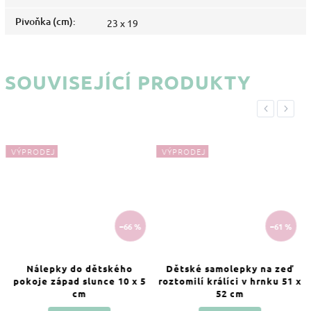
Pivoňka (cm)
:
23 x 19
SOUVISEJÍCÍ PRODUKTY
Previous
Next
VÝPRODEJ
VÝPRODEJ
–66 %
–61 %
Nálepky do dětského
Dětské samolepky na zeď
pokoje západ slunce 10 x 5
roztomilí králíci v hrnku 51 x
cm
52 cm