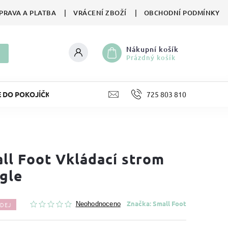
PRAVA A PLATBA
VRÁCENÍ ZBOŽÍ
OBCHODNÍ PODMÍNKY
Nákupní košík
Prázdný košík
E DO POKOJÍČKU
LIFESTYLE
725 803 810
HRAČKY
II. JA
ll Foot Vkládací strom
gle
Značka:
Small Foot
DEJ
Neohodnoceno