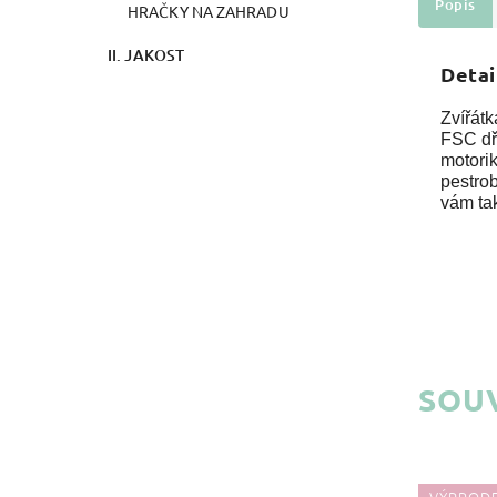
Popis
HRAČKY NA ZAHRADU
II. JAKOST
Detai
Zvířátk
FSC dř
motorik
pestro
vám tak
SOUV
VÝPRODEJ
VÝPROD