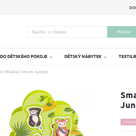
DO
Hledat
 DO DĚTSKÉHO POKOJE
DĚTSKÝ NÁBYTEK
TEXTILI
ot Vkládací strom Jungle
Sma
Jun
VÝPRO