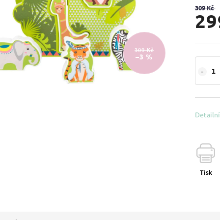
309 Kč
29
309 Kč
–3 %
Detailn
Tisk