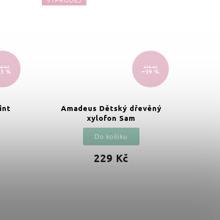
JEN U 
9 Kč
379 Kč
13 %
–39 %
int
Amadeus Dětský dřevěný
Dřev
xylofon Sam
Do košíku
229 Kč