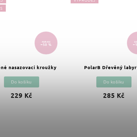
ÁS
459 Kč
32
–50 %
–
né nasazovací kroužky
PolarB Dřevěný labyr
Do košíku
Do košíku
229 Kč
285 Kč