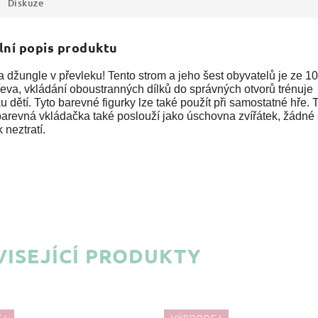
Diskuze
lní popis produktu
a džungle v převleku! Tento strom a jeho šest obyvatelů je ze 
eva, vkládání oboustranných dílků do správných otvorů trénuje
u dětí. Tyto barevné figurky lze také použít při samostatné hře. 
barevná vkládačka také poslouží jako úschovna zvířátek, žádné
 neztratí.
ISEJÍCÍ PRODUKTY
EJ
VÝPRODEJ