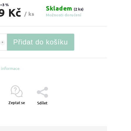
–3 %
Skladem
9 Kč
(2 ks)
/ ks
Možnosti doručení
Přidat do košíku
í informace
Zeptat se
Sdílet