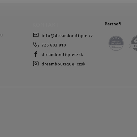
Partneři
KONTAKT
du
info
@
dreamboutique.cz
725 803 810
dreamboutiqueczsk
dreamboutique_czsk