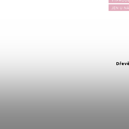
JEN U N
199 Kč
–25 %
Amadeus Dětské dřevěné
Dřevě
puzzle velryba
Do košíku
149 Kč