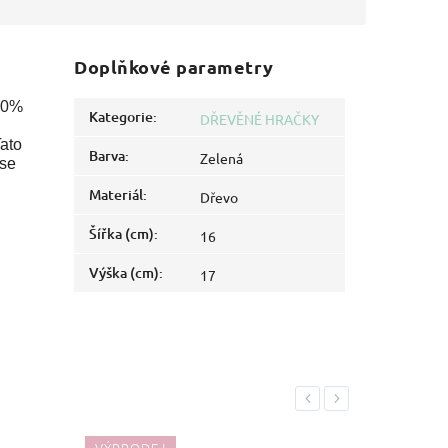
Doplňkové parametry
100%
Kategorie
:
DŘEVĚNÉ HRAČKY
Tato
Barva
:
Zelená
 se
Materiál
:
Dřevo
Šířka (cm)
:
16
Výška (cm)
:
17
Previous
Next
VÝPRODEJ
VÝPRO