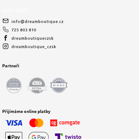
KONTAKT
info
@
dreamboutique.cz
725 803 810
dreamboutiqueczsk
dreamboutique_czsk
Partneři
Přijímáme online platby