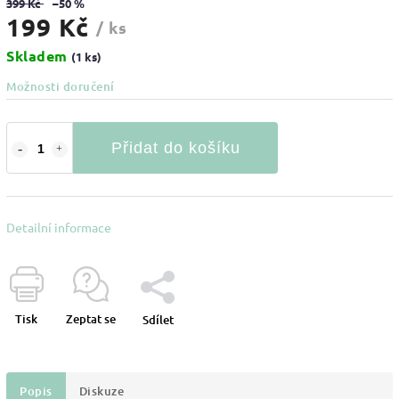
399 Kč
–50 %
199 Kč
/ ks
Skladem
(1 ks)
Možnosti doručení
Přidat do košíku
Detailní informace
Tisk
Zeptat se
Sdílet
Popis
Diskuze