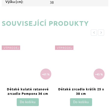
Výška (cm)
:
38
SOUVISEJÍCÍ PRODUKTY
Previous
Next
VÝPRODEJ
VÝPRODEJ
–61 %
–45 %
Dětské kulaté ratanové
Dětské zrcadlo králík 25 x
zrcadlo Pompons 36 cm
38 cm
Do košíku
Do košíku